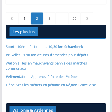
Posts
1
2
3
…
50
pagination
Les plus lus
Sport : 10ème édition des 10,30 km Schaerbeek
Bruxelles : 1 million d’euros d’amendes pour dépôts…
Wallonie : les animaux vivants bannis des marchés
communaux
#Alimentation : Apprenez à faire des #crêpes au…
Découvrez les métiers en pénurie en Région Bruxelloise
Wallonie & Ardennes