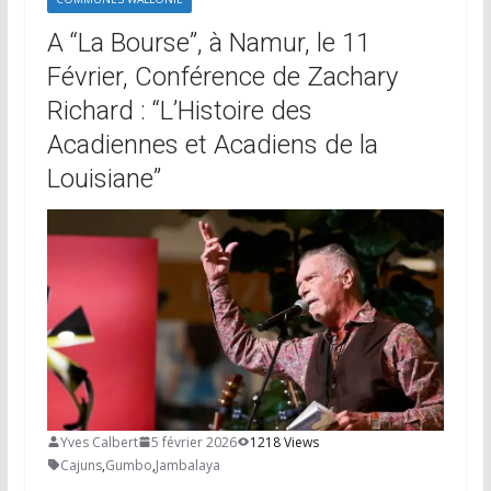
A “La Bourse”, à Namur, le 11
Février, Conférence de Zachary
Richard : “L’Histoire des
Acadiennes et Acadiens de la
Louisiane”
Yves Calbert
5 février 2026
1218 Views
Cajuns
,
Gumbo
,
Jambalaya