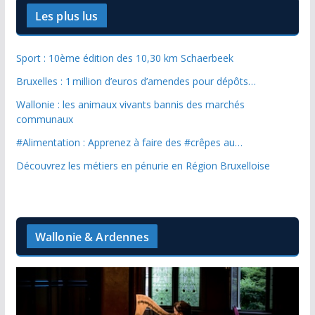
Les plus lus
Sport : 10ème édition des 10,30 km Schaerbeek
Bruxelles : 1 million d’euros d’amendes pour dépôts…
Wallonie : les animaux vivants bannis des marchés
communaux
#Alimentation : Apprenez à faire des #crêpes au…
Découvrez les métiers en pénurie en Région Bruxelloise
Wallonie & Ardennes