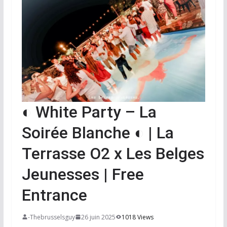
◐ White Party – La
Soirée Blanche ◐ | La
Terrasse O2 x Les Belges
Jeunesses | Free
Entrance
-Thebrusselsguy
26 juin 2025
1018 Views