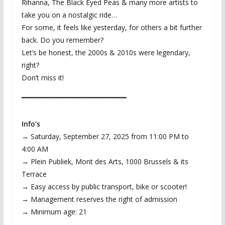
Rihanna, The Black Eyed Peas & many more artists to
take you on a nostalgic ride…
For some, it feels like yesterday, for others a bit further
back. Do you remember?
Let’s be honest, the 2000s & 2010s were legendary,
right?
Don’t miss it!
▔▔▔▔▔▔▔▔▔▔▔▔▔▔▔▔▔▔▔
Info’s
→ Saturday, September 27, 2025 from 11:00 PM to
4:00 AM
→ Plein Publiek, Mont des Arts, 1000 Brussels & its
Terrace
→ Easy access by public transport, bike or scooter!
→ Management reserves the right of admission
→ Minimum age: 21