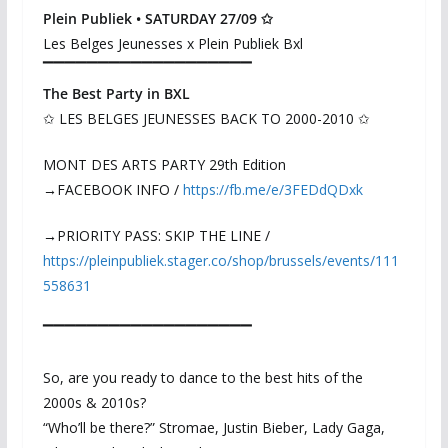
Plein Publiek
•
SATURDAY 27/09
✩
Les Belges Jeunesses x Plein Publiek Bxl
▔▔▔▔▔▔▔▔▔▔▔▔▔▔▔▔▔▔▔
The Best Party in BXL
✩ LES BELGES JEUNESSES BACK TO 2000-2010 ✩
MONT DES ARTS PARTY 29th Edition
→FACEBOOK INFO /
https://fb.me/e/3FEDdQDxk
→PRIORITY PASS: SKIP THE LINE /
https://pleinpubliek.stager.co/shop/brussels/events/111
558631
▔▔▔▔▔▔▔▔▔▔▔▔▔▔▔▔▔▔▔
So, are you ready to dance to the best hits of the
2000s & 2010s?
“Who’ll be there?” Stromae, Justin Bieber, Lady Gaga,