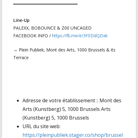
▔▔▔▔▔▔▔▔▔▔▔▔▔▔▔▔▔▔▔
Line-Up
PALEXX, BOBOUNCE & Z00 UNCAGED
FACEBOOK INFO /
https://fb.me/e/3FEDdQDxk
→ Plein Publiek, Mont des Arts, 1000 Brussels & its
Terrace
Adresse de votre établissement ::
Mont des
Arts (Kunstberg) 5, 1000 Brussels Arts
(Kunstberg) 5, 1000 Brussels
URL du site web:
https://pleinpubliek.stager.co/shop/brussel