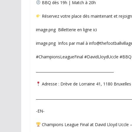
BBQ dès 19h | Match à 20h
Réservez votre place dès maintenant et rejoign
image.png Billetterie en ligne ici
image.png Infos par mail à info@thefootballvillag
#ChampionsLeagueFinal #DavidLloydUccle #BBQP
____________________________________________
Adresse : Drève de Lorraine 41, 1180 Bruxelles
______________________________________________________
-EN-
Champions League Final at David Lloyd Uccle