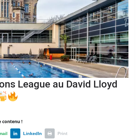
ons League au David Lloyd
e contenu !
mail
LinkedIn
Print