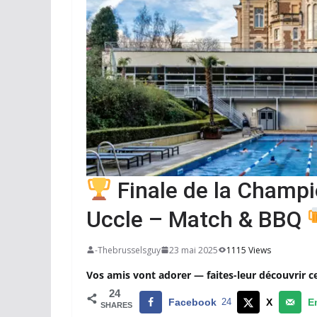
Finale de la Champi
Uccle – Match & BBQ
-Thebrusselsguy
23 mai 2025
1115 Views
Vos amis vont adorer — faites-leur découvrir c
24
Facebook
24
X
E
SHARES