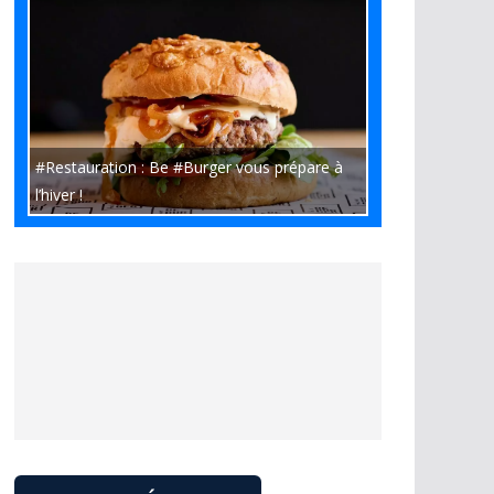
#Restauration : Be #Burger vous prépare à
l’hiver !