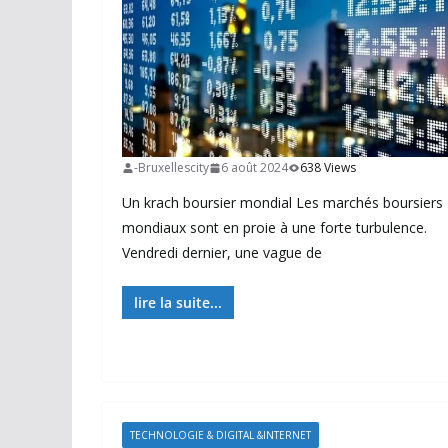
-Bruxellescity
6 août 2024
638 Views
Un krach boursier mondial Les marchés boursiers
mondiaux sont en proie à une forte turbulence.
Vendredi dernier, une vague de
lire la suite...
TECHNOLOGIE & DIGITAL &INTERNET