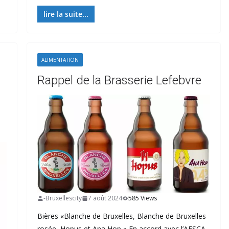
lire la suite...
ALIMENTATION
Rappel de la Brasserie Lefebvre
-Bruxellescity
7 août 2024
585 Views
Bières «Blanche de Bruxelles, Blanche de Bruxelles
rosée, Hopus et Ana Hop » En accord avec l’AFSCA,