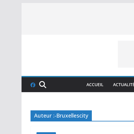
Skip
to
content
ACCUEIL
ACTUALIT
Auteur :
-Bruxellescity