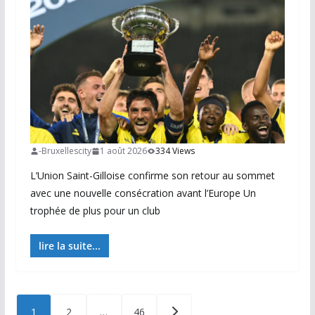
-Bruxellescity
1 août 2026
334 Views
L’Union Saint-Gilloise confirme son retour au sommet
avec une nouvelle consécration avant l’Europe Un
trophée de plus pour un club
lire la suite...
Posts
1
2
…
46