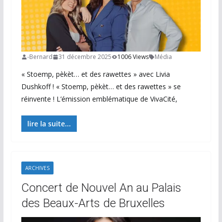
-Bernard
31 décembre 2025
1006 Views
Média
« Stoemp, pèkèt… et des rawettes » avec Livia
Dushkoff ! « Stoemp, pèkèt… et des rawettes » se
réinvente ! L’émission emblématique de VivaCité,
lire la suite...
ARCHIVES
Concert de Nouvel An au Palais
des Beaux-Arts de Bruxelles