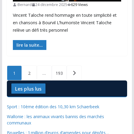
-Bernard
24 décembre 2025
629 Views
Vincent Taloche rend hommage en toute simplicité et
en chansons à Bourvil L’humoriste Vincent Taloche
relève un défi très personnel
lire la suite...
Posts
1
2
…
193
pagination
Les plus lus
Sport : 10ème édition des 10,30 km Schaerbeek
Wallonie : les animaux vivants bannis des marchés
communaux
Bruxelles : 1 million d’euros d’amendes pour dépôts…