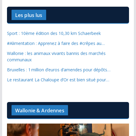
Les plus lus
Sport : 10ème édition des 10,30 km Schaerbeek
#Alimentation : Apprenez à faire des #crêpes au…
Wallonie : les animaux vivants bannis des marchés
communaux
Bruxelles : 1 million d’euros d’amendes pour dépôts…
Le restaurant La Chaloupe d’Or est bien situé pour…
Wallonie & Ardennes