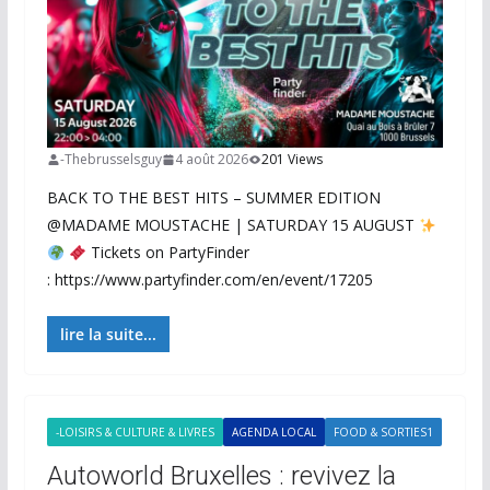
-Thebrusselsguy
4 août 2026
201 Views
BACK TO THE BEST HITS – SUMMER EDITION
@MADAME MOUSTACHE | SATURDAY 15 AUGUST
Tickets on PartyFinder
: https://www.partyfinder.com/en/event/17205
lire la suite...
-LOISIRS & CULTURE & LIVRES
AGENDA LOCAL
FOOD & SORTIES1
Autoworld Bruxelles : revivez la