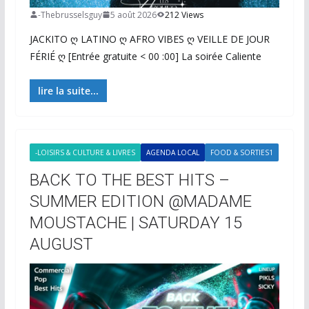
-Thebrusselsguy
5 août 2026
212 Views
JACKITO ღ LATINO ღ AFRO VIBES ღ VEILLE DE JOUR
FÉRIÉ ღ [Entrée gratuite < 00 :00] La soirée Caliente
lire la suite...
-LOISIRS & CULTURE & LIVRES
AGENDA LOCAL
FOOD & SORTIES1
BACK TO THE BEST HITS –
SUMMER EDITION @MADAME
MOUSTACHE | SATURDAY 15
AUGUST