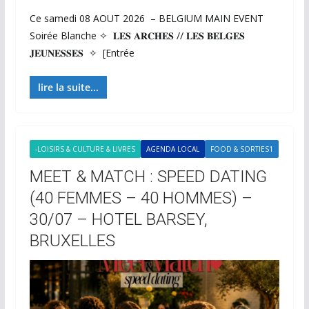
Ce samedi 08 AOUT 2026 – BELGIUM MAIN EVENT
Soirée Blanche ✧ 𝐋𝐄𝐒 𝐀𝐑𝐂𝐇𝐄𝐒 // 𝐋𝐄𝐒 𝐁𝐄𝐋𝐆𝐄𝐒
𝐉𝐄𝐔𝐍𝐄𝐒𝐒𝐄𝐒 ✧ [Entrée
lire la suite...
-LOISIRS & CULTURE & LIVRES
AGENDA LOCAL
FOOD & SORTIES1
MEET & MATCH : SPEED DATING
(40 FEMMES – 40 HOMMES) –
30/07 – HOTEL BARSEY,
BRUXELLES