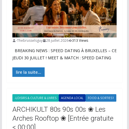
-Thebrusselsguy
28 juillet 2026
313 Views
BREAKING NEWS : SPEED DATING À BRUXELLES – CE
JEUDI 30 JUILLET ! MEET & MATCH : SPEED DATING
lire la suite...
-LOISIRS & CULTURE & LIVRES
AGENDA LOCAL
FOOD & SORTIES1
ARCHIKULT 80s 90s 00s ❀ Les
Arches Rooftop ❀ [Entrée gratuite
< 00:00]