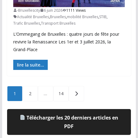
-Bruxellescity
6 juin 2026
1111 Views
Actualité Bruxelles
,
Bruxelles
,
mobilité Bruxelles
,
STIB
,
Trafic Bruxelles
,
Transport Bruxelles
L’Ommegang de Bruxelles : quatre jours de fête pour
revivre la Renaissance Les 1er et 3 juillet 2026, la
Grand-Place
lire la suite...
Posts
1
2
…
14
pagination
Télécharger les 20 derniers articles en
PDF