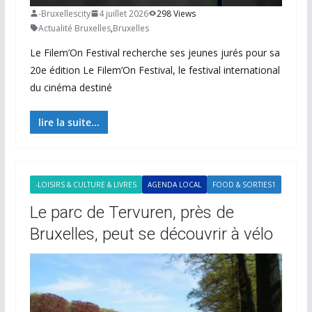
-Bruxellescity
4 juillet 2026
298 Views
Actualité Bruxelles
,
Bruxelles
Le Filem’On Festival recherche ses jeunes jurés pour sa
20e édition Le Filem’On Festival, le festival international
du cinéma destiné
lire la suite...
-LOISIRS & CULTURE & LIVRES
AGENDA LOCAL
FOOD & SORTIES1
Le parc de Tervuren, près de
Bruxelles, peut se découvrir à vélo