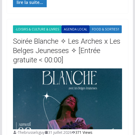
lire la suite...
-LOISIRS & CULTURE & LIVRES
AGENDA LOCAL
FOOD & SORTIES1
Soirée Blanche ✧ Les Arches x Les
Belges Jeunesses ✧ [Entrée
gratuite < 00:00]
-Thebrusselsguy
31 juillet 2026
371 Views