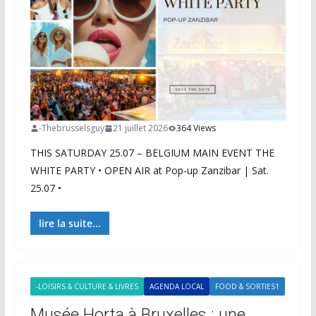
-Thebrusselsguy
21 juillet 2026
364 Views
THIS SATURDAY 25.07 – BELGIUM MAIN EVENT THE
WHITE PARTY • OPEN AIR at Pop-up Zanzibar | Sat.
25.07 •
lire la suite...
-LOISIRS & CULTURE & LIVRES
AGENDA LOCAL
FOOD & SORTIES1
Musée Horta à Bruxelles : une