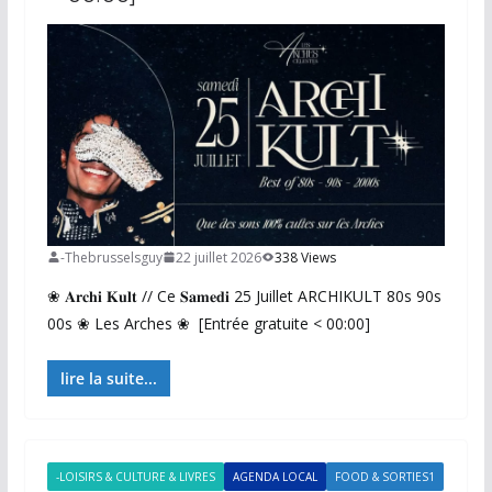
-Thebrusselsguy
22 juillet 2026
338 Views
❀ 𝐀𝐫𝐜𝐡𝐢 𝐊𝐮𝐥𝐭 // Ce 𝐒𝐚𝐦𝐞𝐝𝐢 25 Juillet ARCHIKULT 80s 90s
00s ❀ Les Arches ❀ [Entrée gratuite < 00:00]
lire la suite...
-LOISIRS & CULTURE & LIVRES
AGENDA LOCAL
FOOD & SORTIES1