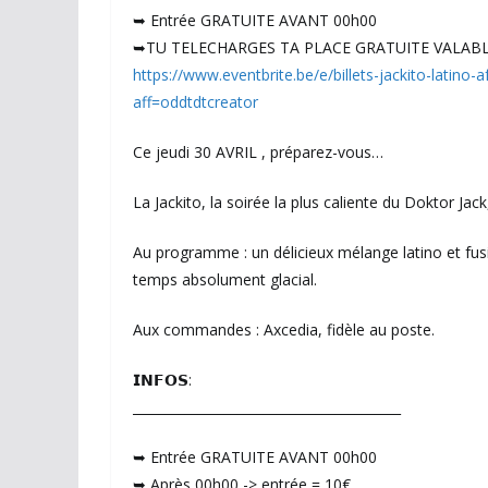
➥ Entrée GRATUITE AVANT 00h00
➥TU TELECHARGES TA PLACE GRATUITE VALABLE
https://www.eventbrite.be/e/billets-jackito-latino
aff=oddtdtcreator
Ce jeudi 30 AVRIL , préparez-vous…
La Jackito, la soirée la plus caliente du Doktor Jac
Au programme : un délicieux mélange latino et fus
temps absolument glacial.
Aux commandes : Axcedia, fidèle au poste.
𝗜𝗡𝗙𝗢𝗦:
_________________________________________
➥ Entrée GRATUITE AVANT 00h00
➥ Après 00h00 -> entrée = 10€