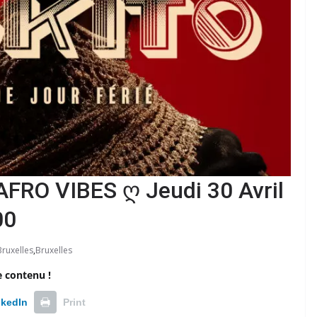
FRO VIBES ღ Jeudi 30 Avril
00
Bruxelles
,
Bruxelles
e contenu !
nkedIn
Print