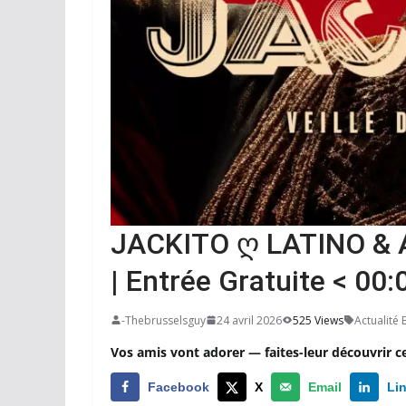
JACKITO ღ LATINO & A
| Entrée Gratuite < 00:
-Thebrusselsguy
24 avril 2026
525 Views
Actualité 
Vos amis vont adorer — faites-leur découvrir c
Facebook
X
Email
Li