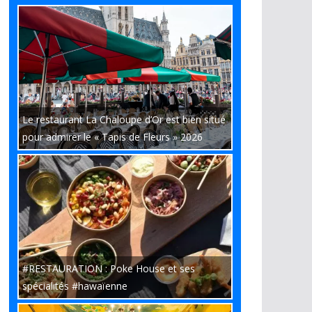
Le restaurant La Chaloupe d’Or est bien situé
pour admirer le « Tapis de Fleurs » 2026
#RESTAURATION : Poke House et ses
spécialités #hawaïenne