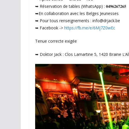
➥ Réservation de tables (WhatsApp) : 𝟎𝟒𝟗𝟔𝟐𝟔𝟕𝟐𝟔𝟓
➥En collaboration avec les Belges Jeunesses
➥ Pour tous renseignements : info@drjack.be
➥ Facebook ->
https://fb.me/e/6Mj7Z0wEc
Tenue correcte exigée
➥ Doktor Jack : Clos Lamartine 5, 1420 Braine L’Al