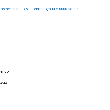
-arches-sam-13-sept-entree-gratuite-0000-tickets-
terloo
𝐞.𝐛𝐞