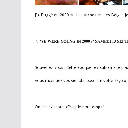
J’ai Buggé en 2000 ☆ Les Arches ☆ Les Belges Jeu
☆ 𝐖𝐄 𝐖𝐄𝐑𝐄 𝐘𝐎𝐔𝐍𝐆 𝐈𝐍 𝟐𝟎𝟎𝟎 // 𝐒𝐀𝐌𝐄𝐃𝐈 𝟏𝟑 𝐒𝐄𝐏𝐓
Souvenez-vous : Cette époque révolutionnaire placé
Vous racontiez vos vie fabuleuse sur votre Skybl
On est d’accord, c’était le bon temps !