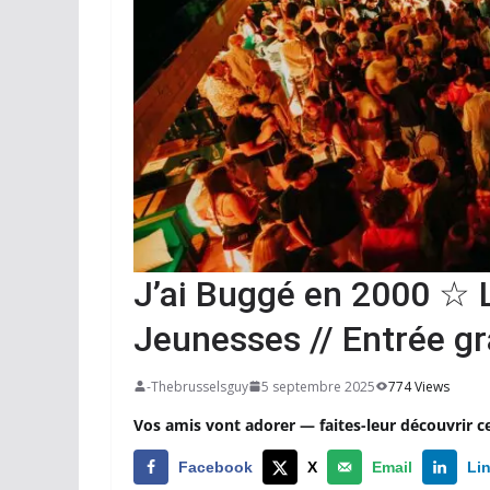
J’ai Buggé en 2000 ☆ 
Jeunesses // Entrée gr
-Thebrusselsguy
5 septembre 2025
774 Views
Vos amis vont adorer — faites-leur découvrir c
Facebook
X
Email
Li