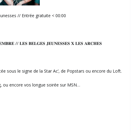
nesses // Entrée gratuite < 00:00
𝐌𝐁𝐑𝐄 // 𝐋𝐄𝐒 𝐁𝐄𝐋𝐆𝐄𝐒 𝐉𝐄𝐔𝐍𝐄𝐒𝐒𝐄𝐒 𝐗 𝐋𝐄𝐒 𝐀𝐑𝐂𝐇𝐄𝐒
e sous le signe de la Star Ac’, de Popstars ou encore du Loft.
og, ou encore vos longue soirée sur MSN…