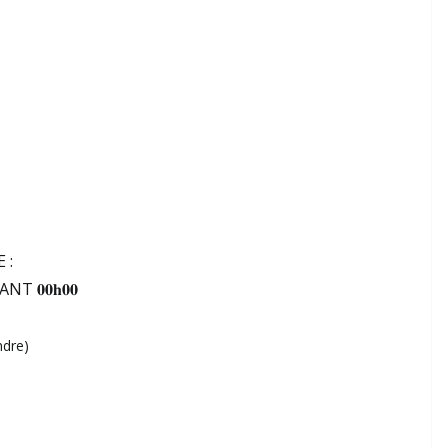
 :
 𝟎𝟎𝐡𝟎𝟎
ndre)