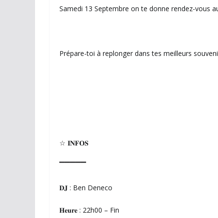
Samedi 13 Septembre on te donne rendez-vous au
Prépare-toi à replonger dans tes meilleurs souvenir
☆ 𝐈𝐍𝐅𝐎𝐒
▔▔▔▔▔
𝐃𝐉 : Ben Deneco
𝐇𝐞𝐮𝐫𝐞 : 22h00 – Fin