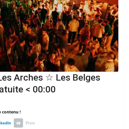
Les Arches ☆ Les Belges
atuite < 00:00
e contenu !
nkedIn
Print