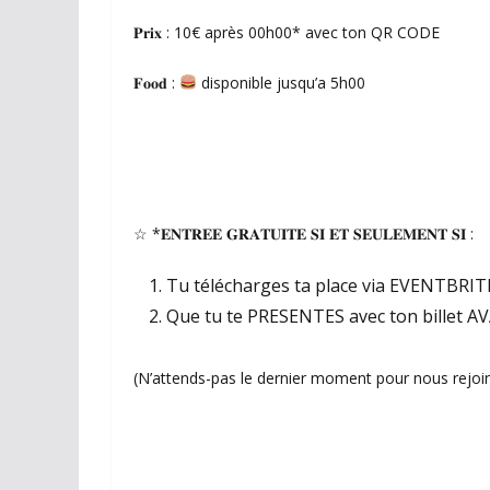
𝐏𝐫𝐢𝐱 : 10€ après 00h00* avec ton QR CODE
𝐅𝐨𝐨𝐝 :
disponible jusqu’a 5h00
☆ *𝐄𝐍𝐓𝐑𝐄𝐄 𝐆𝐑𝐀𝐓𝐔𝐈𝐓𝐄 𝐒𝐈 𝐄𝐓 𝐒𝐄𝐔𝐋𝐄𝐌𝐄𝐍𝐓 𝐒𝐈 :
Tu télécharges ta place via EVENTBRITE
Que tu te PRESENTES avec ton billet AVANT
(N’attends-pas le dernier moment pour nous rejoi