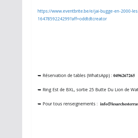
https://www.eventbrite.be/e/jai-bugge-en-2000-les
1647859224299?aff=oddtdtcreator
➥ Réservation de tables (WhatsApp) : 𝟎𝟒𝟗𝟔𝟐𝟔𝟕𝟐𝟔𝟓
➥ Ring Est de BXL, sortie 25 Butte Du Lion de Wa
➥ Pour tous renseignements : 𝐢𝐧𝐟𝐨@𝐥𝐞𝐬𝐚𝐫𝐜𝐡𝐞𝐬𝐭𝐞𝐫𝐫𝐚𝐬𝐬