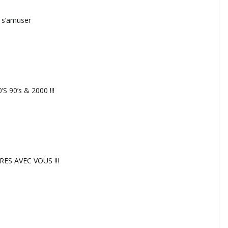
t s’amuser
90’s & 2000 !!!
ES AVEC VOUS !!!