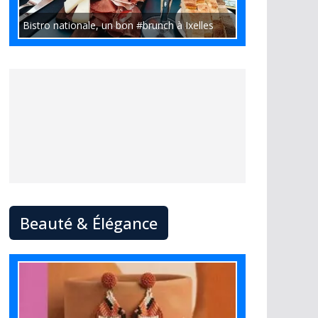
Bistro nationale, un bon #brunch à Ixelles
Beauté & Élégance