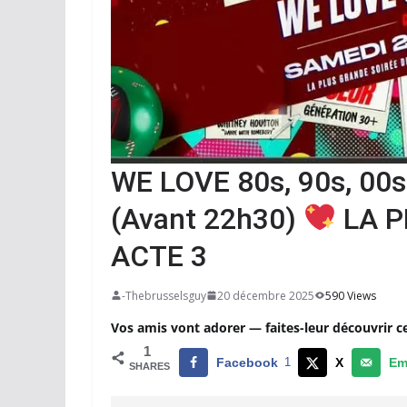
WE LOVE 80s, 90s, 00
(Avant 22h30)
LA P
ACTE 3
-Thebrusselsguy
20 décembre 2025
590 Views
Vos amis vont adorer — faites-leur découvrir c
1
Facebook
1
X
Em
SHARES