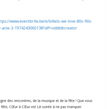
ttps://www.eventbrite.be/e/billets-we-love-80s-90s-
y-acte-3-1974243060138?aff=oddtdtcreator
signe des rencontres, de la musique et de la fête ! Que vous
 la fête, CŒur à CŒur est LA soirée à ne pas manquer.