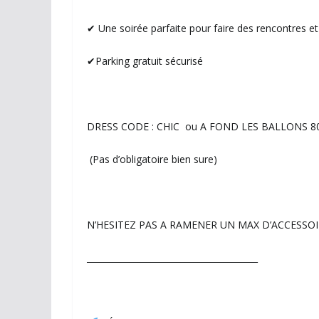
✔ Une soirée parfaite pour faire des rencontres e
✔Parking gratuit sécurisé
DRESS CODE : CHIC ou A FOND LES BALLONS 80’S 
(Pas d’obligatoire bien sure)
N’HESITEZ PAS A RAMENER UN MAX D’ACCESSOIR
________________________________________