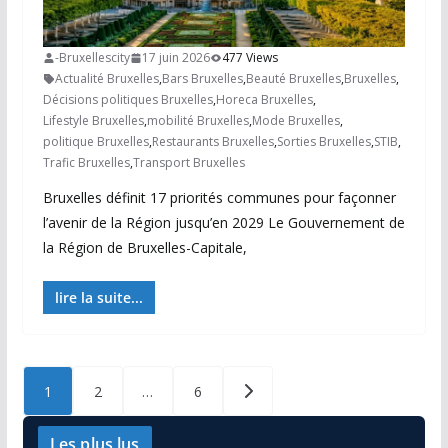
-Bruxellescity
17 juin 2026
477 Views
Actualité Bruxelles
,
Bars Bruxelles
,
Beauté Bruxelles
,
Bruxelles
,
Décisions politiques Bruxelles
,
Horeca Bruxelles
,
Lifestyle Bruxelles
,
mobilité Bruxelles
,
Mode Bruxelles
,
politique Bruxelles
,
Restaurants Bruxelles
,
Sorties Bruxelles
,
STIB
,
Trafic Bruxelles
,
Transport Bruxelles
Bruxelles définit 17 priorités communes pour façonner
l’avenir de la Région jusqu’en 2029 Le Gouvernement de
la Région de Bruxelles-Capitale,
lire la suite...
Posts
1
2
…
6
pagination
Les plus lus