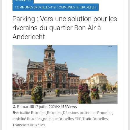
COMMUNES BRUXELLES &19 COMMUNES DE BRUXELLES
Parking : Vers une solution pour les
riverains du quartier Bon Air à
Anderlecht
-Bernard
17 juillet 2026
456 Views
Actualité Bruxelles
,
Bruxelles
,
Décisions politiques Bruxelles
,
mobilité Bruxelles
,
politique Bruxelles
,
STIB
,
Trafic Bruxelles
,
Transport Bruxelles