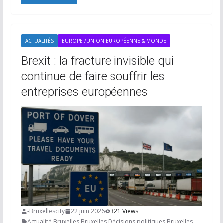
ACTUALITÉS
EUROPE /UNION EUROPÉENNE & MONDE
Brexit : la fracture invisible qui
continue de faire souffrir les
entreprises européennes
-Bruxellescity
22 juin 2026
321 Views
Actualité Bruxelles
,
Bruxelles
,
Décisions politiques Bruxelles
,