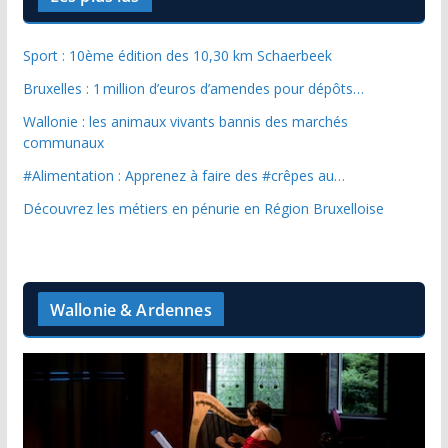
Sport : 10ème édition des 10,30 km Schaerbeek
Bruxelles : 1 million d’euros d’amendes pour dépôts…
Wallonie : les animaux vivants bannis des marchés
communaux
#Alimentation : Apprenez à faire des #crêpes au…
Découvrez les métiers en pénurie en Région Bruxelloise
Wallonie & Ardennes