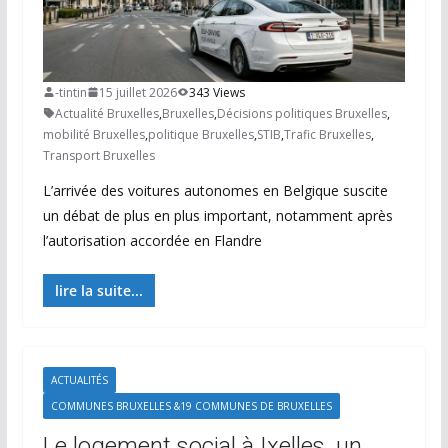
-tintin
15 juillet 2026
343 Views
Actualité Bruxelles
,
Bruxelles
,
Décisions politiques Bruxelles
,
mobilité Bruxelles
,
politique Bruxelles
,
STIB
,
Trafic Bruxelles
,
Transport Bruxelles
L’arrivée des voitures autonomes en Belgique suscite
un débat de plus en plus important, notamment après
l’autorisation accordée en Flandre
lire la suite...
ACTUALITÉS
COMMUNES BRUXELLES &19 COMMUNES DE BRUXELLES
Le logement social à Ixelles, un