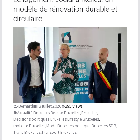
modèle de rénovation durable et
circulaire
-Bernard
13 juillet 2026
295 Views
Actualité Bruxelles
,
Beauté Bruxelles
,
Bruxelles
,
Décisions politiques Bruxelles
,
Lifestyle Bruxelles
,
mobilité Bruxelles
,
Mode Bruxelles
,
politique Bruxelles
,
STIB
,
Trafic Bruxelles
,
Transport Bruxelles