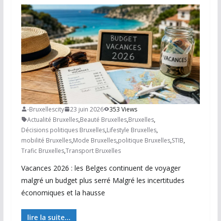
-Bruxellescity
23 juin 2026
353 Views
Actualité Bruxelles
,
Beauté Bruxelles
,
Bruxelles
,
Décisions politiques Bruxelles
,
Lifestyle Bruxelles
,
mobilité Bruxelles
,
Mode Bruxelles
,
politique Bruxelles
,
STIB
,
Trafic Bruxelles
,
Transport Bruxelles
Vacances 2026 : les Belges continuent de voyager
malgré un budget plus serré Malgré les incertitudes
économiques et la hausse
lire la suite...