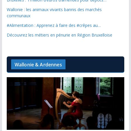
Wallonie : les animaux vivants bannis des marchés
communaux
#Alimentation : Apprenez à faire des #crêpes au…
Découvrez les métiers en pénurie en Région Bruxelloise
Wallonie & Ardennes