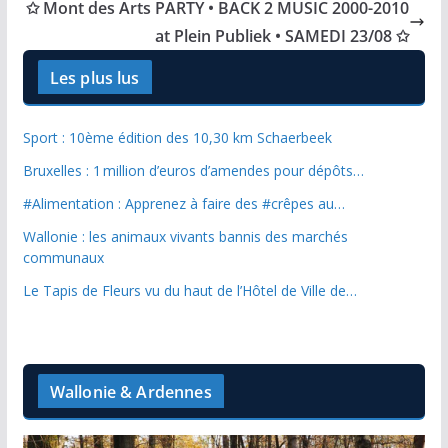
✩ Mont des Arts PARTY • BACK 2 MUSIC 2000-2010
at Plein Publiek • SAMEDI 23/08 ✩
Les plus lus
Sport : 10ème édition des 10,30 km Schaerbeek
Bruxelles : 1 million d’euros d’amendes pour dépôts…
#Alimentation : Apprenez à faire des #crêpes au…
Wallonie : les animaux vivants bannis des marchés
communaux
Le Tapis de Fleurs vu du haut de l’Hôtel de Ville de…
Wallonie & Ardennes