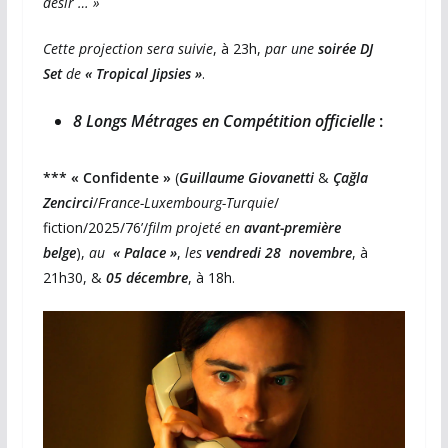
désir … »
Cette projection sera suivie
, à 23h,
par une
soirée
DJ
Set
de
« Tropical Jipsies »
.
8 Longs Métrages en Compétition officielle
:
*** « Confidente »
(
Guillaume Giovanetti
&
Çağla
Zencirci
/
France-Luxembourg-Turquie
/
fiction/2025/76’/
film projeté en
avant-première
belge
),
au
« Palace »
,
les
vendredi 28
novembre
, à
21h30, &
05 décembre
, à 18h.