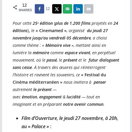
12
12
SHARES
Pour cette
25ᵉ édition
(
plus de 1.200 films
projetés en
24
éditions
),
le
« Cinemamed »
, organisé
du jeudi 27
novembre jusqu’au vendredi 05 décembre
, a choisi
comme thème : «
Mémoire vive
», mettant ainsi en
lumière la
mémoire
comme
espace vivant
, en perpétuel
mouvement, où le
passé
, le
présent
et le
futur dialoguent
sans cesse
. À travers des œuvres qui réinterrogent
l’histoire et ravivent les souvenirs, ce
« Festival du
Cinéma méditerranéen »
nous invitera à
penser
autrement
le présent
—
avec
émotion
,
engagement
&
lucidité
— tout en
imaginant et en préparant
notre avenir commun
.
Film d’Ouverture, le jeudi 27 novembre, à 20h,
au « Palace »
: