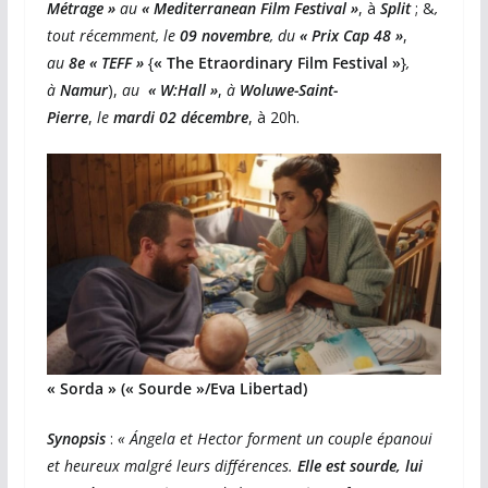
Métrage »
au
« Mediterranean Film Festival »
, à
Split
; &
,
tout récemment, le
09 novembre
, du
« Prix Cap 48 »
,
au
8e « TEFF »
{
« The Etraordinary Film Festival »
}
,
à
Namur
),
au
« W:Hall »
,
à
Woluwe-Saint-
Pierre
,
le
mardi 02 décembre
, à 20h.
« Sorda » (« Sourde »/Eva Libertad)
Synopsis
:
« Ángela et Hector forment un couple épanoui
et heureux malgré leurs différences.
Elle est sourde, lui