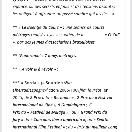
enfance, où des secrets enfouis et des tensions pesantes
les obligent à affronter un passé sombre qui les lie … »
**
« Le Boentje du Court »
:
une séance de
courts
métrages
réalisés, avec le soutien de la
« CoCoF
»
,
par des
jeunes d’associations bruxelloises
.
**
“Panorama”
:
7 longs métrages
.
**
« A voir & à revoir
»
:
*** « Sorda »
(
« Sourde »
/
Eva
Libertad
/
Espagne
/fiction/2005/100’/
film lauréat
, en
2025,
de
2 Prix
à la
« Berlinale »
;
2 Prix
au
« Festival
Internacional de Cine »
, à
Guadalajara
;
6
Prix
au
« Festival de Malaga »
;
du
« Grand Prix du
Jury »
du
« Concours ibéro-américain »
,
au
« Seattle
International Film Festival »
;
du
« Prix du meilleur Long