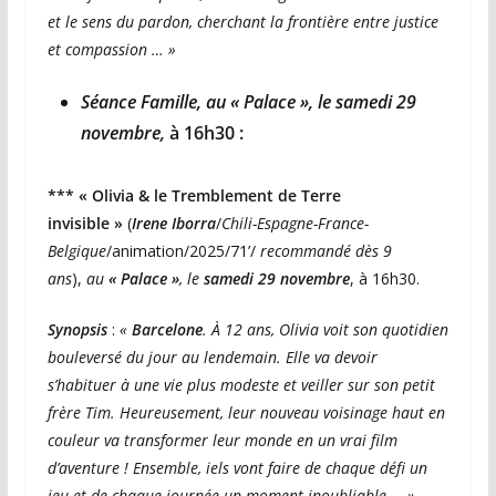
et le sens du pardon, cherchant la frontière entre justice
et compassion … »
Séance Famille, au « Palace », le samedi 29
novembre,
à 16h30 :
*** « Olivia & le Tremblement de Terre
invisible »
(
Irene Iborra
/
Chili-Espagne-France-
Belgique
/animation/2025/71’/
recommandé dès 9
ans
),
au
« Palace »
, le
samedi 29 novembre
, à 16h30.
Synopsis
:
«
Barcelone
. À 12 ans, Olivia voit son quotidien
bouleversé du jour au lendemain. Elle va devoir
s’habituer à une vie plus modeste et veiller sur son petit
frère Tim. Heureusement, leur nouveau voisinage haut en
couleur va transformer leur monde en un vrai film
d’aventure ! Ensemble, iels vont faire de chaque défi un
jeu et de chaque journée un moment inoubliable … »