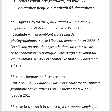
Trois Expositions gratuites
, du jeudi 27
novembre jusqu’au vendredi 05 décembr
e :
** « Après Beyrouth »
,
au
« Palace »
:
une expo –
organisée en collaboration avec le
« Collectif
l’Escalade »
– r
assemblant
trois regards
photographiques
sur le
Liban
, au lendemain, en 2020, de
l’explosion du port de
Beyrouth
,
dans un contexte de
crise économique & politique
(
vernissage
:
le
vendredi
28
novembre
,
à 18h /
rencontre
:
le
mardi 02 décembr
e
,
à 19h).
** « Le Cinemamed à travers les
Editions »
,
au
« Palace »
:
une (re)découverte de l’
univers
graphique
des
25 affiches
du
« Cinemamed »
, de 1989
jusqu’à 2025
.
** « De la Nakba à la Naksa »
,
à l’
« Espace Magh »
,
du