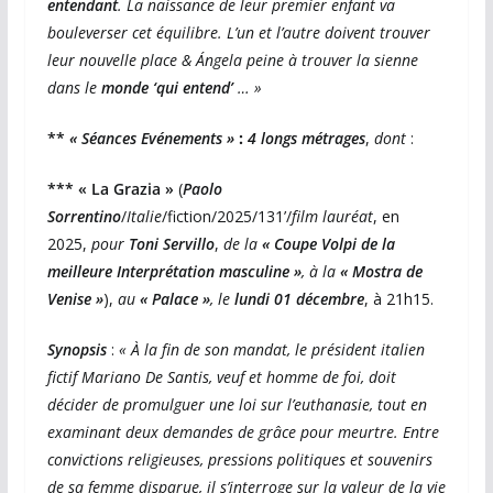
entendant
. La naissance de leur premier enfant va
bouleverser cet équilibre. L’un et l’autre doivent trouver
leur nouvelle place & Ángela peine à trouver la sienne
dans le
monde ‘qui entend’
… »
**
« Séances Evénements »
:
4 longs métrages
,
dont
:
*** « La Grazia »
(
Paolo
Sorrentino
/
Italie
/fiction/2025/131’/
film lauréat
, en
2025,
pour
Toni Servillo
,
de la
« Coupe Volpi de la
meilleure Interprétation masculine »
, à la
« Mostra de
Venise »
),
au
« Palace »
, le
lundi 01 décembre
, à 21h15.
Synopsis
:
« À la fin de son mandat, le président italien
fictif Mariano De Santis, veuf et homme de foi, doit
décider de
promulguer une loi sur
l’euthanasie, tout en
examinant deux demandes de grâce pour meurtre. Entre
convictions religieuses, pressions politiques et souvenirs
de sa femme disparue, il s’interroge sur la valeur de la vie