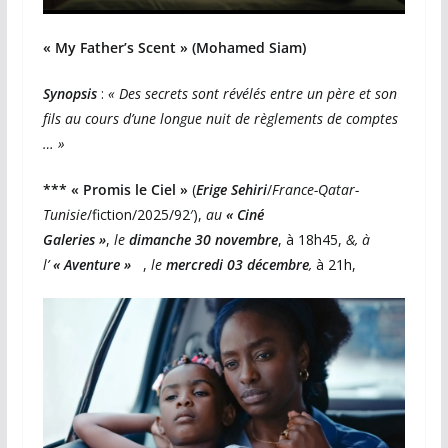
« My Father’s Scent » (Mohamed Siam)
Synopsis
:
« Des secrets sont révélés entre un père et son
fils au cours d’une longue nuit de règlements de comptes
… »
*** « Promis le Ciel »
(
Erige Sehiri
/
France-Qatar-
Tunisie
/fiction/2025/92′),
au
« Ciné
Galeries »
,
le
dimanche 30 novembre
, à 18h45,
&, à
l’
« Aventure »
,
le
mercredi 03 décembre
,
à 21h,