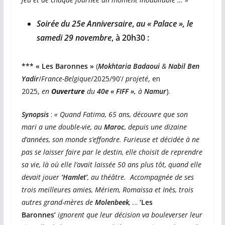
Soirée du 25e Anniversaire
,
au « Palace », le
samedi 29 novembre
, à 20h30 :
*** « Les Baronnes »
(
Mokhtaria Badaoui
&
Nabil Ben
Yadir
/
France-Belgique
/2025/90’/
projeté
, en
2025,
en
Ouverture
du
40e « FIFF »,
à
Namur
).
Synopsis
:
« Quand Fatima, 65 ans, découvre que son
mari a une double-vie, au
Maroc
, depuis une dizaine
d’années, son monde s’effondre. Furieuse et décidée à ne
pas se laisser faire par le destin, elle choisit de reprendre
sa vie, là où elle l’avait laissée 50 ans plus tôt, quand elle
devait jouer
‘Hamlet’
, au théâtre. Accompagnée de ses
trois meilleures amies, Mériem, Romaissa et Inès, trois
autres grand-mères de
Molenbeek
, .
..
‘Les
Baronnes’
ignorent que leur décision va bouleverser leur