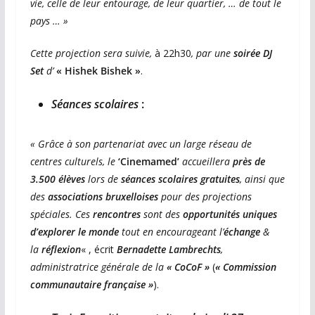
vie, celle de leur entourage, de leur quartier, … de tout le
pays … »
Cette projection sera suivie,
à 22h30
, par une
soirée
DJ
Set
d’
« Hishek Bishek »
.
Séances scolaires
:
« Grâce à son partenariat avec un large réseau de
centres culturels, le
‘Cinemamed’
accueillera
près de
3.500 élèves
lors de
séances scolaires gratuites
, ainsi que
des
associations bruxelloises
pour des projections
spéciales. Ces
rencontres
sont des
opportunités uniques
d’explorer le monde
tout en encourageant l’
échange
&
la
réflexion
« , écrit
Bernadette Lambrechts
,
administratrice générale de la
« CoCoF »
(
« Commission
communautaire française »
).