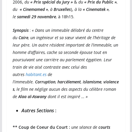
2006,
du
« Prix spécial du
Jury »
&
du
« Prix du Public »
,
du
« Cinemamed »
, à
Bruxelles
),
à la
« Cinematek »
,
le
samedi 29 novembre
,
à 18h15.
Synopsis
:
« Dans un immeuble délabré du centre
du
Caire
, un ingénieur et sa sœur vivent de l’héritage de
leur père. Un autre résident important de l’immeuble, un
homme d’affaires, cache sa seconde épouse tout en
poursuivant une carrière au parlement égyptien. Leur
train de vie aisé contraste avec celui des
autres
habitant.es
de
l’immeuble.
Corruption
,
harcèlement
,
islamisme
,
violence
s
, le film ne néglige aucun des aspects du célèbre roman
de
Alaa al-Aswany
dont il est inspiré … »
Autres Sections
:
** Coup de Coeur du Court :
une séance de
courts