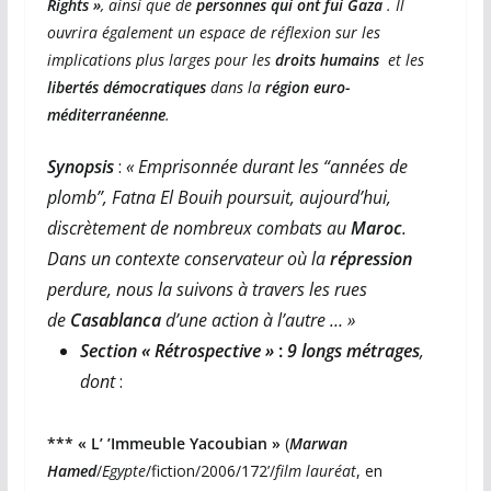
Rights »
, ainsi que de
personnes qui ont fui Gaza
. Il
ouvrira également un espace de réflexion sur les
implications plus larges pour les
droits humains
et les
libertés démocratiques
dans la
région euro-
méditerranéenne
.
Synopsis
:
« Emprisonnée durant les “années de
plomb”, Fatna El Bouih poursuit, aujourd’hui,
discrètement de nombreux combats au
Maroc
.
Dans un contexte conservateur où la
répression
perdure, nous la suivons à travers
les rues
de
Casablanca
d’une action à l’autre … »
Section « Rétrospective »
:
9 longs métrages
,
dont
:
*** « L’ ’Immeuble Yacoubian »
(
Marwan
Hamed
/
Egypte
/fiction/2006/172’/
film lauréat
, en