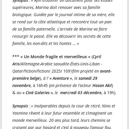
Synopsis
:
« Afin d’obtenir un document pour ses études
supérieures, Marina doit renouer avec sa famille
biologique. Guidée par le journal intime de sa mère, elle
se rend sur la côte atlantique et rencontre tout un pan
de sa famille paternelle. L’arrivée de Marina va faire
ressurgir le passé. Elle va découvrir les secrets de cette
famille, les non-dits et les hontes … »
*** « Un Monde fragile et merveilleux »
(
Cyril
Aris
/
Allemagne-Arabie saoudite-États-Unis-Liban -
Qatar
/fiction/fiction/ 2025/ 109’/
film projeté en
avant-
première belge
),
à l’
« Aventure »
,
le
samedi 29
novembre
, à 16h45 (
en présence de l’acteur
Hasan Akil
)
&
au
« Ciné Galeries »
, le
mercredi 03 décembre
, à 19h).
Synopsis
:
« Inséparables depuis la cour de récré, Nino et
Yasmina rêvent à leur futur ensemble et s’imaginent un
monde merveilleux. 20 ans plus tard, leurs chemins se
croisent par pur hasard et c’est à nouveau l’amour fou,