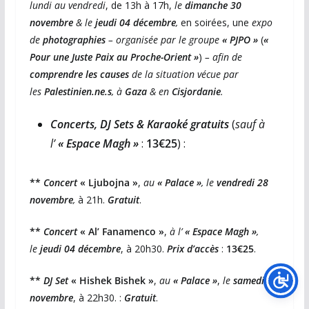
lundi au vendredi
, de 13h à 17h,
le
dimanche 30
novembre
& le
jeudi 04 décembre
,
en soirées, une
expo
de
photographies
– organisée par le groupe
« PJPO »
(
«
Pour une Juste Paix au Proche-Orient »
)
– afin de
comprendre les causes
de la situation vécue par
les
Palestinien.ne.s
, à
Gaza
& en
Cisjordanie
.
Concerts, DJ Sets & Karaoké gratuits
(
sauf à
l’
« Espace Magh »
:
13€25
) :
**
Concert
« Ljubojna »
,
au
« Palace »
, le
vendredi 28
novembre
,
à 21h.
Gratuit
.
**
Concert
« Al’ Fanamenco »
,
à l’
« Espace Magh »
,
le
jeudi 04 décembre
, à 20h30.
Prix d’accès
:
13€25
.
**
DJ Set
« Hishek Bishek »
,
au
« Palace »
,
le
samedi 29
novembre
, à 22h30. :
Gratuit
.