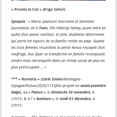
« Promis le Ciel » (Erige Sehiri)
Synopsis
:
« Marie, pasteure ivoirienne et ancienne
journaliste, vit à
Tunis
. Elle héberge Naney, jeune mère en
quête d’un avenir meilleur, et Jolie, étudiante déterminée
qui porte les espoirs de sa famille restée au pays. Quand
les trois femmes recueillent la petite Kenza rescapée d’un
naufrage, leur foyer se transforme en famille recomposée
tendre mais intranquille dans un climat social de plus en
plus préoccupant … »
*** « Romería »
(
Carla Simón
/
Allemagne-
Espagne
/fiction/2025/115’/
film projeté en
avant-première
belge
),
au
« Palace »
,
le
dimanche 30 novembre
, à
21h15, &
à l’
« Aventure »
,
le
lundi 01 décembre
, à
21h15.