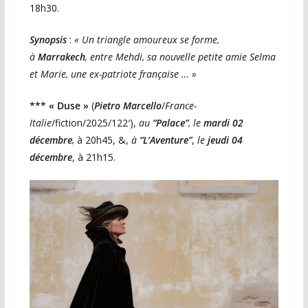
18h30.
Synopsis
:
« Un triangle amoureux se forme,
à
Marrakech
, entre Mehdi, sa nouvelle petite amie Selma
et Marie, une ex-patriote française … »
*** « Duse »
(
Pietro Marcello
/
France-
Italie
/fiction/2025/122′),
au
“Palace”
, le
mardi 02
décembre
,
à 20h45, &,
à
“L’Aventure”
,
le
jeudi 04
décembre
, à 21h15.