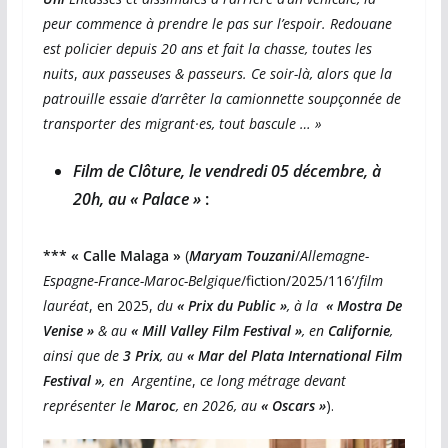
peur commence à prendre le pas sur l’espoir. Redouane
est policier depuis 20 ans et fait la chasse, toutes les
nuits
,
aux passeuses & passeurs. Ce soir-là, alors que la
patrouille essaie d’arrêter la camionnette soupçonnée de
transporter des migrant·es, tout bascule … »
Film de Clôture, le vendredi 05 décembre, à
20h,
au « Palace »
:
*** « Calle Malaga »
(
Maryam Touzani
/
Allemagne-
Espagne-France-Maroc-Belgique
/fiction/2025/116’/
film
lauréat
, en 2025,
du
« Prix du Public »
, à la
« Mostra De
Venise »
& au
« Mill Valley Film Festival »
, en
Californie
,
ainsi que de
3 Prix
, au
« Mar del Plata International Film
Festival
»
, en
Argentine
,
ce long métrage devant
représenter le
Maroc
, en 2026, au
« Oscars »
).