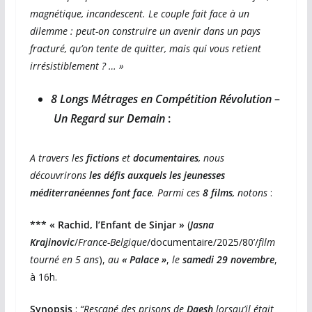
magnétique, incandescent. Le couple fait face à un
dilemme : peut-on construire un avenir dans un pays
fracturé, qu’on tente de quitter, mais qui vous retient
irrésistiblement ? … »
8 Longs Métrages en
Compétition Révolution
–
Un Regard sur Demain
:
A travers les
fictions
et
documentaires
, nous
découvrirons
les défis auxquels les jeunesses
méditerranéennes font face
. Parmi ces
8 films
, notons
:
*** « Rachid, l’Enfant de Sinjar »
(
Jasna
Krajinovic
/
France-Belgique
/documentaire/2025/80’/
film
tourné en 5 ans
),
au
« Palace »
,
le
samedi 29 novembre
,
à 16h.
Synopsis
:
“Rescapé des prisons de
Daesh
lorsqu’il était