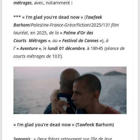
métrages
, avec, notamment
:
*** « I’m glad you’re dead now »
(
Tawfeek
Barhom
/
Palestine-France-Grèce
/fiction/2025/13’/
film
lauréat
, en 2025,
de la
« Palme d’Or des
Courts
Métrages »
, au
« Festival de Cannes »
),
à
l’
« Aventure »
, le
lundi 01 décembre
,
à 18h45 (
séance de
courts métrages de
103’).
« I’m glad you’re dead now »
(Tawfeek Barhom)
Synopsis
:
« Deux frères retournent sur l’île de leur