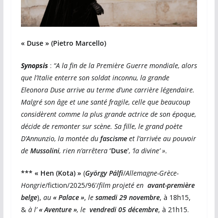
« Duse » (Pietro Marcello)
Synopsis
:
“A la fin de la Première Guerre mondiale, alors
que l’Italie enterre son soldat inconnu, la grande
Eleonora Duse arrive au terme d’une carrière légendaire.
Malgré son âge et une santé fragile, celle que beaucoup
considèrent comme la plus grande actrice de son époque,
décide de remonter sur scène. Sa fille, le grand poète
D’Annunzio, la montée du
fascisme
et l’arrivée au pouvoir
de
Mussolini
, rien n’arrêtera
‘Duse’
, ‘la divine’ ».
*** « Hen (Kota) »
(
György Pálfi
/
Allemagne-Grèce-
Hongrie
/fiction/2025/96’/
film projeté en
avant-première
belge
),
au
« Palace »
,
le
samedi 29 novembre
, à 18h15,
&
à l’
« Aventure »
,
le
vendredi 05 décembre
, à 21h15.