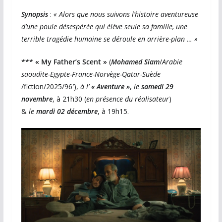
Synopsis
:
« Alors que nous suivons l’histoire aventureuse
d’une poule désespérée qui élève seule sa famille, une
terrible tragédie humaine se déroule en arrière-plan … »
*** « My Father’s Scent »
(
Mohamed Siam
/
Arabie
saoudite-Egypte-France-Norvège-Qatar-Suède
/fiction/2025/96′),
à l’
« Aventure »
,
le
samedi 29
novembre
, à 21h30 (
en présence du réalisateur
)
&
le
mardi 02 décembre
, à 19h15.