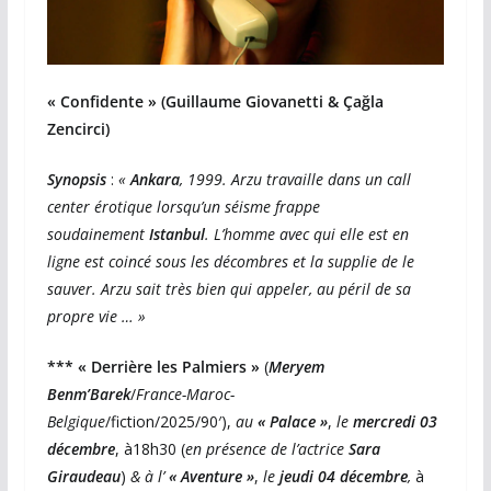
« Confidente » (Guillaume Giovanetti & Çağla
Zencirci)
Synopsis
:
«
Ankara
, 1999. Arzu travaille dans un call
center érotique lorsqu’un séisme frappe
soudainement
Istanbul
. L’homme avec qui elle est en
ligne est coincé sous les décombres et la supplie de le
sauver. Arzu sait très bien qui appeler, au péril de sa
propre vie … »
*** « Derrière les Palmiers »
(
Meryem
Benm’Barek
/
France-Maroc-
Belgique
/fiction/2025/90′),
au
« Palace »
,
le
mercredi 03
décembre
, à18h30 (
en présence de l’actrice
Sara
Giraudeau
)
& à l’
« Aventure »
,
le
jeudi 04 décembre
,
à