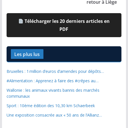
retour à Liège
Télécharger les 20 derniers articles en
PDF
Les plus lus
Bruxelles : 1 million d’euros d’amendes pour dépôts…
#Alimentation : Apprenez à faire des #crêpes au…
Wallonie : les animaux vivants bannis des marchés
communaux
Sport : 10ème édition des 10,30 km Schaerbeek
Une exposition consacrée aux « 50 ans de l’Allianz…