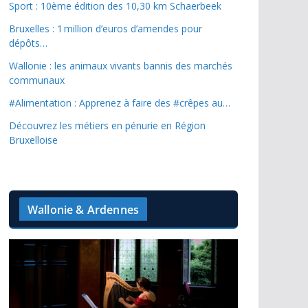
Sport : 10ème édition des 10,30 km Schaerbeek
Bruxelles : 1 million d’euros d’amendes pour
dépôts…
Wallonie : les animaux vivants bannis des marchés
communaux
#Alimentation : Apprenez à faire des #crêpes au…
Découvrez les métiers en pénurie en Région
Bruxelloise
Wallonie & Ardennes