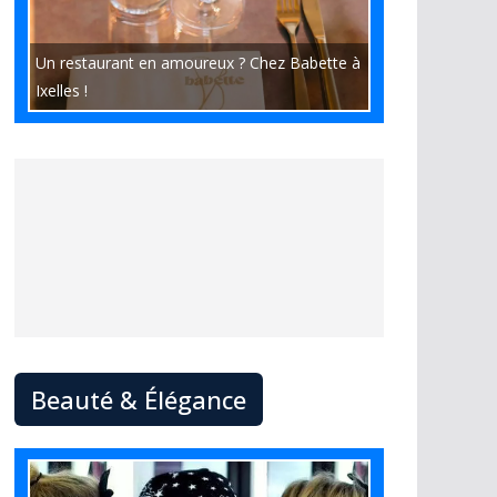
Un restaurant en amoureux ? Chez Babette à
Ixelles !
Beauté & Élégance