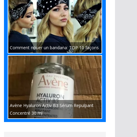
Comment nouer un bandana: TOP 10 façons
Avène Hyaluron Activ B3 Sérum Repulpant
Concentré 30 ml