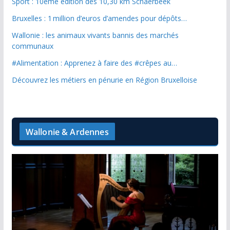
Sport : 10ème édition des 10,30 km Schaerbeek
Bruxelles : 1 million d’euros d’amendes pour dépôts…
Wallonie : les animaux vivants bannis des marchés
communaux
#Alimentation : Apprenez à faire des #crêpes au…
Découvrez les métiers en pénurie en Région Bruxelloise
Wallonie & Ardennes