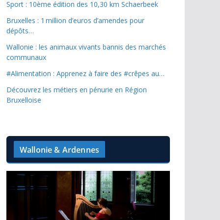
Sport : 10ème édition des 10,30 km Schaerbeek
Bruxelles : 1 million d’euros d’amendes pour
dépôts…
Wallonie : les animaux vivants bannis des marchés
communaux
#Alimentation : Apprenez à faire des #crêpes au…
Découvrez les métiers en pénurie en Région
Bruxelloise
Wallonie & Ardennes