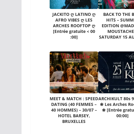
JACKITO ღ LATINO ღ
BACK TO THE 
AFRO VIBES ღ LES
HITS – SUMM
ARCHES ROOFTOP ღ
EDITION @MA
[Entrée gratuite < 00
MOUSTACHE
:00]
SATURDAY 15 A
MEET & MATCH : SPEED
ARCHIKULT 80s 9
DATING (40 FEMMES –
❀ Les Arches Ro
40 HOMMES) – 30/07 –
❀ [Entrée gratu
HOTEL BARSEY,
00:00]
BRUXELLES