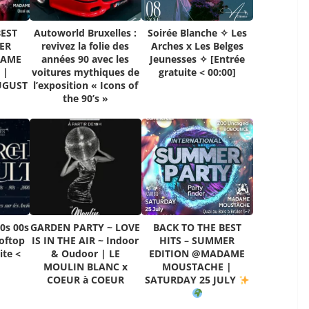
BEST
Autoworld Bruxelles :
Soirée Blanche ✧ Les
ER
revivez la folie des
Arches x Les Belges
DAME
années 90 avec les
Jeunesses ✧ [Entrée
 |
voitures mythiques de
gratuite < 00:00]
UGUST
l’exposition « Icons of
the 90’s »
0s 00s
GARDEN PARTY ~ LOVE
BACK TO THE BEST
oftop
IS IN THE AIR ~ Indoor
HITS – SUMMER
ite <
& Oudoor | LE
EDITION @MADAME
MOULIN BLANC x
MOUSTACHE |
COEUR à COEUR
SATURDAY 25 JULY