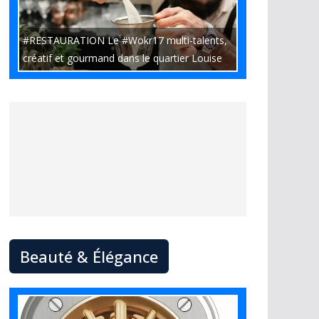
#RESTAURATION Le #Wokr17 multi-talents,
créatif et gourmand dans le quartier Louise
Beauté & Élégance