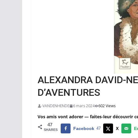
ALEXANDRA DAVID-NE
D’AVENTURES
-VANDENHENDE
6 mars 2024
602 Views
Vos amis vont adorer — faites-leur découvrir c
47
Facebook
47
X
E
SHARES