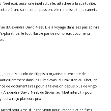
Neel était aussi une intellectuelle, attachée à la spiritualité,
écriture étant sa seconde passion, elle remplissait des carnets
vie d’Alexandra David-Neel. Elle a voyagé dans ses pas et livre
u l’exploratrice, le tout illustré par de nombreux documents
ue.
Jeanne Mascolo de Filippis a organisé et encadré de
particulièrement dans les Himalayas, du Pakistan au Tibet, en
trice de documentaires pour la télévision depuis plus de vingt-
t « Alexandra David-Neel, du Sikkim au Tibet interdit » pour
 qui a reçu plusieurs prix.
u Ricard pour Arte, d’Edgar Morin pour France 5 et de films