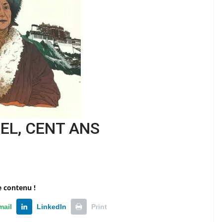
EL, CENT ANS
e contenu !
mail
LinkedIn
Print