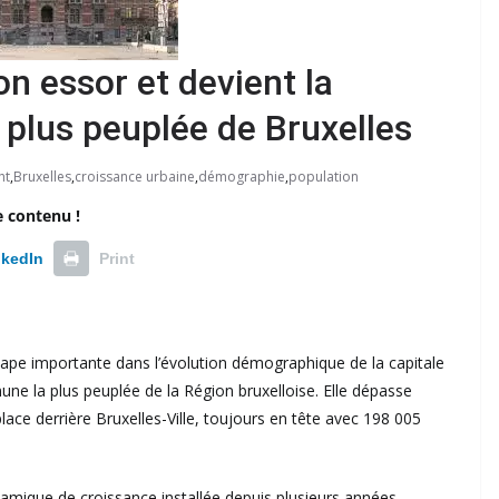
n essor et devient la
lus peuplée de Bruxelles
ht
,
Bruxelles
,
croissance urbaine
,
démographie
,
population
e contenu !
nkedIn
Print
tape importante dans l’évolution démographique de la capitale
 la plus peuplée de la Région bruxelloise. Elle dépasse
ace derrière Bruxelles-Ville, toujours en tête avec 198 005
namique de croissance installée depuis plusieurs années.