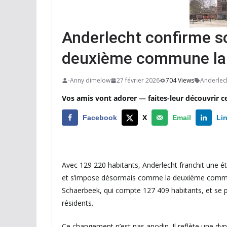
Anderlecht confirme so
deuxième commune la p
-Anny dimelow
27 février 2026
704 Views
Anderlec
Vos amis vont adorer — faites-leur découvrir c
Facebook
X
Email
Li
Avec 129 220 habitants, Anderlecht franchit une é
et s’impose désormais comme la deuxième commune
Schaerbeek, qui compte 127 409 habitants, et se pl
résidents.
Ce changement n’est pas anodin. Il reflète une dy