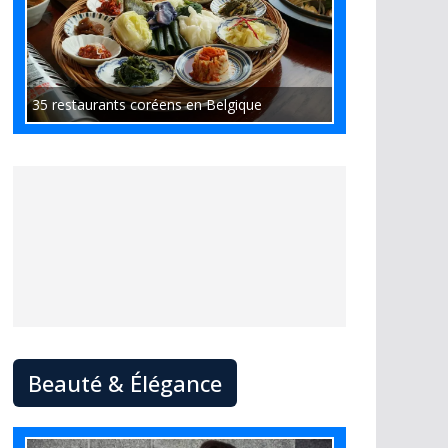
35 restaurants coréens en Belgique
Beauté & Élégance