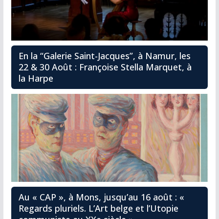
En la “Galerie Saint-Jacques”, à Namur, les
22 & 30 Août : Françoise Stella Marquet, à
la Harpe
Au « CAP », à Mons, jusqu’au 16 août : «
Regards pluriels. L’Art belge et l’Utopie