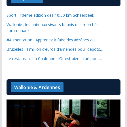
Sport : 10ème édition des 10,30 km Schaerbeek
Wallonie : les animaux vivants bannis des marchés
communaux
#Alimentation : Apprenez à faire des #crêpes au…
Bruxelles : 1 million d’euros d’amendes pour dépôts…
Le restaurant La Chaloupe d’Or est bien situé pour…
Wallonie & Ardennes