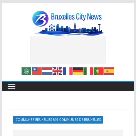
Skip
to
content
COMMUNES BRUXELLES &19 COMMUNES DE BRUXELLES