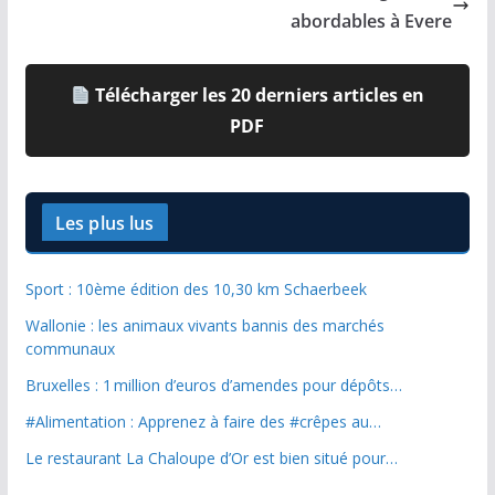
abordables à Evere
Télécharger les 20 derniers articles en
PDF
Les plus lus
Sport : 10ème édition des 10,30 km Schaerbeek
Wallonie : les animaux vivants bannis des marchés
communaux
Bruxelles : 1 million d’euros d’amendes pour dépôts…
#Alimentation : Apprenez à faire des #crêpes au…
Le restaurant La Chaloupe d’Or est bien situé pour…