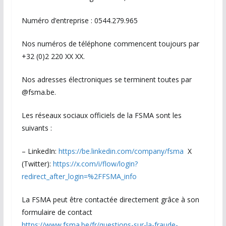
Numéro d’entreprise : 0544.279.965
Nos numéros de téléphone commencent toujours par
+32 (0)2 220 XX XX.
Nos adresses électroniques se terminent toutes par
@fsma.be.
Les réseaux sociaux officiels de la FSMA sont les
suivants :
– LinkedIn:
https://be.linkedin.com/company/fsma
X
(Twitter):
https://x.com/i/flow/login?
redirect_after_login=%2FFSMA_info
La FSMA peut être contactée directement grâce à son
formulaire de contact
https://www.fsma.be/fr/questions-sur-la-fraude-