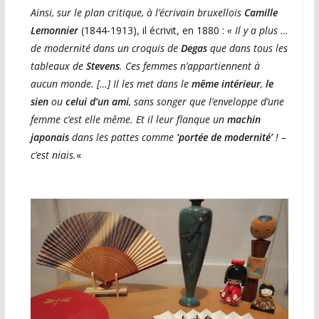
Ainsi, sur le plan critique, à l’écrivain bruxellois
Camille
Lemonnier
(1844-1913), il écrivit, en 1880 :
« Il y a plus …
de modernité dans un croquis de
Degas
que dans tous les
tableaux de
Stevens
. Ces femmes n’appartiennent à
aucun monde. […] Il les met dans le
même intérieur
,
le
sien
ou
celui d’un ami
, sans songer que l’enveloppe d’une
femme c’est elle même. Et il leur flanque un
machin
japonais
dans les pattes comme
‘portée de modernité’
! –
c’est niais.
«