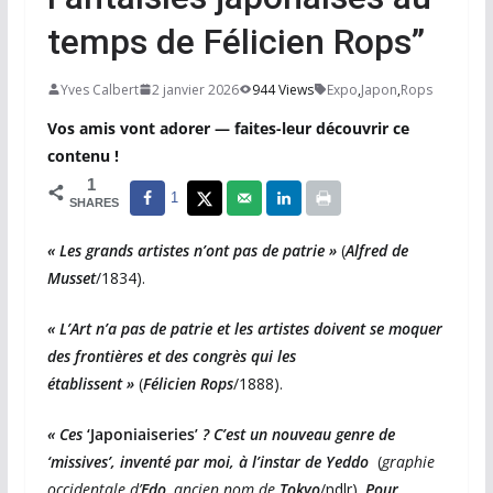
temps de Félicien Rops”
Yves Calbert
2 janvier 2026
944 Views
Expo
,
Japon
,
Rops
Vos amis vont adorer — faites-leur découvrir ce
contenu !
1
1
SHARES
« Les grands artistes n’ont pas de patrie »
(
Alfred de
Musset
/1834).
« L’Art n’a pas de patrie et les artistes doivent se moquer
des frontières et des congrès qui les
établissent »
(
Félicien Rops
/1888).
« Ces
‘Japoniaiseries’
? C’est un nouveau genre de
‘missives’, inventé par moi, à l’instar de Yeddo
(
graphie
occidentale d’
Edo
, ancien nom de
Tokyo
/ndlr).
Pour