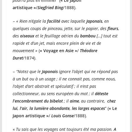
pourra plus en éliminer“
(
« Le Japon
artistique »
/
Siegfried Bing
/1888).
–
« Rien n’égale la
facilité
avec laquelle
Japonais
, en
quelques coups de pinceau, jette, sur le papier, des
fleurs
,
des
oiseaux
et le feuillage aérien du
bambou
[…] tout est
rapide et d’un jet, mais encore plein de vie et de
mouvement »
(
« Voyage en Asie »
/
Théodore
Duret
/1874).
–
“Notez que le
Japonais
ignore l’objet qui ne répond pas
à un but ou à un usage ; il ne connait pas, comme nous,
l’objet d’art abstrait et spéculatif ; il n’est pas
collectionneur, au sens européen du mot ; il
déteste
l’encombrement du bibelot
; il
aime
, au contraire,
chez
lui, l’air, la lumière abondante, les larges espaces
” (
« Le
Japon artistique »
/
Louis Gonse
/1888).
«
Tu sais que les voyages ont toujours été ma passion.
A