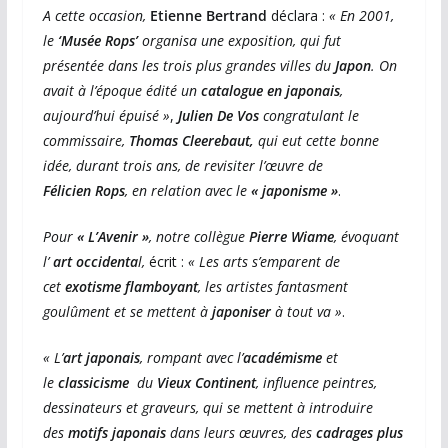
A cette occasion,
Etienne Bertrand
déclara :
« En 2001,
le
‘Musée Rops’
organisa une exposition, qui fut
présentée dans les trois plus grandes villes du
Japon
. On
avait à l’époque édité un
catalogue en japonais
,
aujourd’hui épuisé »
,
Julien De Vos
congratulant le
commissaire,
Thomas Cleerebaut,
qui eut cette bonne
idée, durant trois ans, de revisiter l’œuvre de
Félicien
Rops
, en relation avec le
« japonisme »
.
Pour
« L’Avenir »
, notre collègue
Pierre Wiame
, évoquant
l’
art occidenta
l,
écrit :
« Les arts s’emparent de
cet
exotisme flamboyant
, les artistes fantasment
goulûment et se mettent à
japoniser
à tout va »
.
« L’
art japonais
, rompant avec l’
académisme
et
le
classicisme
du
Vieux Continent
, influence peintres,
dessinateurs et graveurs, qui se mettent à introduire
des
motifs japonais
dans leurs œuvres, des
cadrages plus