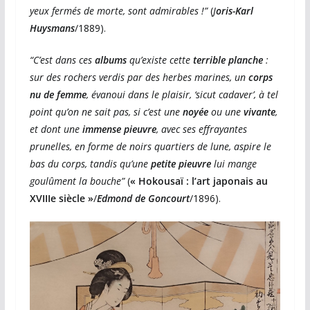
yeux fermés de morte, sont admirables !”
(
J
oris-Karl
Huysmans
/1889).
“C’est dans ces
albums
qu’existe cette
terrible planche
:
sur des rochers verdis par des herbes marines, un
corps
nu de femme
, évanoui dans le plaisir, ‘sicut cadaver’, à tel
point qu’on ne sait pas, si c’est une
noyée
ou une
vivante
,
et dont une
immense pieuvre
, avec ses effrayantes
prunelles, en forme de noirs quartiers de lune, aspire le
bas du corps, tandis qu’une
petite pieuvre
lui mange
goulûment la bouche”
(
« Hokousaï : l’art japonais au
XVIIIe siècle »
/
Edmond de Goncourt
/1896).