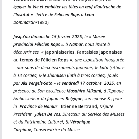
égayer la Vie et embêter les têtes en œuf d’autruche de
l’Institut »
(
lettre de
Félicien Rops
à
Léon
Dommartin
/1880).
Jusqu’au dimanche 15 février 2026
,
le
« Musée
provincial Félicien Rops »
, à
Namur
, nous invite à
découvrir ses
« Japoniaiseries. Fantaisies japonaises
au temps de Félicien Rops »
,
une exposition inaugurée
– aux sons de deux instruments japonais, le
koto
(
cithare
à 13 cordes
)
& le
shamisen
(
luth à trois cordes
)
, joués
par
Aki Vergels-Sato
– le
vendredi 17
octobre
2025
,
en
présence de Son excellence
Masahiro Mikami
,
à l’époque
Ambassadeur du
Japon
en
Belgique
, son épouse
&,
pour
la
Province de Namur
:
Etienne Bertrand
,
Député-
President,
Julien De Vos
, Directeur du Service des Musées
et du Patrimoine Culturel
, &
Véronique
Carpiaux
,
Conservatrice du Musée
.