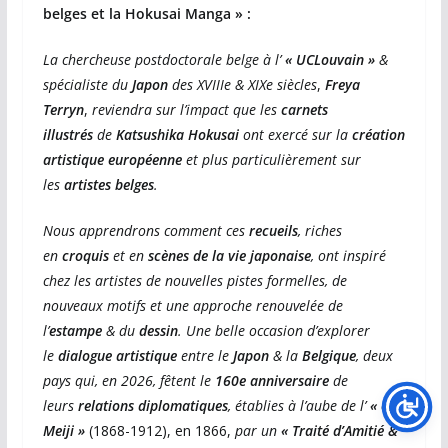
belges et la Hokusai Manga »
:
La
chercheuse postdoctorale belge à l’
« UCLouvain »
&
spécialiste du
Japon
des XVIIIe & XIXe siècles
,
Freya
Terryn
,
reviendra sur l’impact que les
carnets
illustrés
de
Katsushika Hokusai
ont exercé sur la
création
artistique européenne
et plus particulièrement sur
les
artistes belges
.
Nous apprendrons comment ces
recueils
, riches
en
croquis
et en
scènes de la vie japonaise
, ont inspiré
chez les artistes de nouvelles pistes formelles, de
nouveaux motifs et une approche renouvelée de
l’
estampe
& du
dessin
. Une belle occasion d’explorer
le
dialogue artistique
entre le
Japon
& la
Belgique
, deux
pays qui, en 2026, fêtent le
160e anniversaire
de
leurs
relations diplomatiques
, établies à l’aube de l’
« ère
Meiji »
(1868-1912), en 1866,
par un
« Traité d’Amitié &