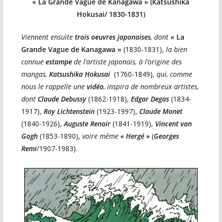
« La Grande Vague de Kanagawa » (Katsushika
Hokusai/ 1830-1831)
Viennent ensuite
trois oeuvres japonaises
, dont
« La
Grande Vague de Kanagawa »
(1830-1831),
la bien
connue
estampe
de l’artiste japonais, à l’origine des
mangas,
Katsushika Hokusai
(1760-1849),
qui, comme
nous le rappelle une
vidéo
, inspira de nombreux artistes,
dont
Claude Debussy
(1862-1918),
Edgar Degas
(1834-
1917),
Roy Lichtenstein
(1923-1997),
Claude Monet
(1840-1926),
Auguste Renoir
(1841-1919),
Vincent van
Gogh
(1853-1890),
voire même
« Hergé »
(
Georges
Remi
/1907-1983).