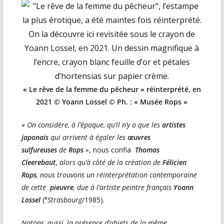
« Le rêve de la femme du pêcheur » réinterprété, en
2021 © Yoann Lossel
©
Ph. :
« Musée Rops »
« On considère, à l’époque, qu’il n’y a que les
artistes
japonais
qui arrivent à égaler les
œuvres
sulfureuses
de
Rops
»
, nous confia
Thomas
Cleerebaut
,
alors qu’à côté de la création de
Félicien
Rops
, nous trouvons un réinterprétation contemporaine
de cette
pieuvre
, due à l’artiste peintre français
Yoann
Lossel
(°
Strasbourg
/1985).
Notons, aussi, la présence d’objets de la même