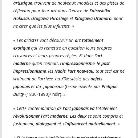
artistique
, trouvent de nouveaux modèles et des pistes de
réflexion pour leur
art
dans l’œuvre de
Katsushika
Hokusai
,
Utagawa Hiroshige
et
Kitagawa Utamaro
, pour
ne citer que les plus influents. »
« Les artistes vont découvrir un
art totalement
exotique
qui va remettre en question leurs propres
croyances et leurs propres règles. Et donc l’
art
moderne
qu’on connaît, l’
impressionnisme
, le
post
impressionnisme
, les
Nabis
, l’
art nouveau
, tout ceci est né
vraiment de l’arrivée, au XIXe siècle, des
objets
japonais
et du
japonisme
(
terme inventé par
Philippe
Burty
{1830-1890}/ ndlr).
»
« Cette contemplation de
l’art japonais va
totalement
révolutionner l’art moderne
.
Les deux
se sont compris et
fusionnent,
dialoguent
et
s’influencent mutuellement
. »
« Si le
Japon
put bénéficier de la
modernité occidentale
,