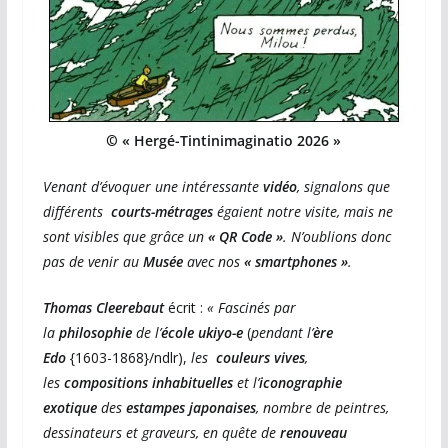
©
« Hergé-Tintinimaginatio 2026 »
Venant d’évoquer une intéressante
vidéo
, signalons que
différents
courts-métrages
égaient notre visite, mais ne
sont visibles que grâce un
« QR Code »
. N’oublions donc
pas de venir au
Musée
avec nos
« smartphones »
.
Thomas Cleerebaut
écrit :
« Fascinés par
la
philosophie
de l’
école ukiyo-e
(
pendant l’
ère
Edo
{1603-1868}/ndlr),
les
couleurs vives
,
les
compositions inhabituelles
et l’
iconographie
exotique
des
estampes japonaises
, nombre de peintres,
dessinateurs et graveurs, en quête de
renouveau