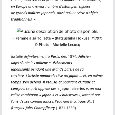
en
Europe
arrivèrent nombre d’
estampes,
signées
de
grands maîtres japonais
, ainsi qu’une série d’
objets
traditionnels
. »
« Femme à sa Toilette » (Katsushika Hokusai /1797)
© Photo : Murielle Lecocq
Installé définitivement à
Paris
, dès 1874,
Félicien
Rops
côtoie les
milieux
et
évènements
japonisants
pendant une grande partie de sa
carrière.
L’
artiste namurois
rêve du
Japon
… et, en même
temps,
s’en défend
.
Il réalise
, et pourtant
critique
et
conspue
, ce qu’il appelle des
« Japoniaiseries »
, un mot-
valise combinant
« Japon »
et
« niaiseries »
, inventé par
l’une de ses connaissances, l’écrivain & critique d’art
français,
Jules Champfleury
(1821-1889).