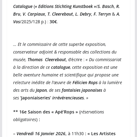
Catalogue
(
« Editions Stichting Kunstboek »
/
S.
Basch
,
R.
Bru
,
V. Carpiaux
,
T. Cleerebaut
,
L. Debry
,
F. Terryn
&
A.
Vos
/2025/128 p.) :
30€
.
… Et le commissaire de cette superbe exposition,
conservateur adjoint & responsable des collections du
musée,
Thomas
Cleerebaut
, d’écrire :
« Du commissariat
à la direction de ce
catalogue
, cette exposition est une
belle aventure humaine et scientifique qui propose une
relecture inédite de l’œuvre de
Félicien Rops
à la lumière
des arts du
Japon
, de ses
fantaisies japonaises
à
ses
‘Japoniaiseries’
irrévérencieuses
. »
** 16e Saison des « Apé’Rops »
(
réservations
obligatoires
)
:
–
Vendredi 16 Janvier 2026
, à 11h30
: « Les Artistes