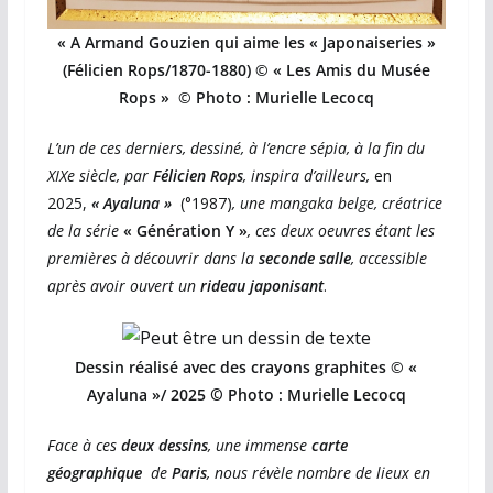
« A Armand Gouzien qui aime les « Japonaiseries »
(Félicien Rops/1870-1880) ©
« Les Amis du Musée
Rops » ©
Photo : Murielle Lecocq
L’un de ces derniers, dessiné, à l’encre sépia, à la fin du
XIXe siècle, par
Félicien Rops
, inspira d’ailleurs,
en
2025,
« Ayaluna »
(°1987)
, une mangaka belge, créatrice
de la série
« Génération Y »
, ces deux oeuvres étant les
premières à découvrir dans la
seconde salle
, accessible
après avoir ouvert un
rideau japonisant
.
Dessin réalisé avec des crayons graphites ©
«
Ayaluna »/ 2025
©
Photo : Murielle Lecocq
Face à ces
deux dessins
, une immense
carte
géographique
de
Paris
, nous révèle nombre de lieux en