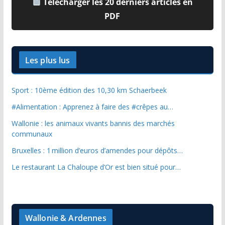
Télécharger les 20 derniers articles en
PDF
Les plus lus
Sport : 10ème édition des 10,30 km Schaerbeek
#Alimentation : Apprenez à faire des #crêpes au…
Wallonie : les animaux vivants bannis des marchés
communaux
Bruxelles : 1 million d’euros d’amendes pour dépôts…
Le restaurant La Chaloupe d’Or est bien situé pour…
Wallonie & Ardennes