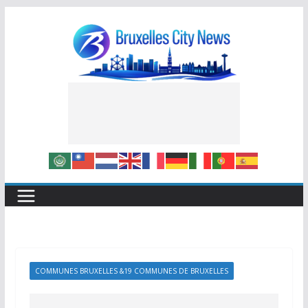
Skip
to
content
COMMUNES BRUXELLES &19 COMMUNES DE BRUXELLES