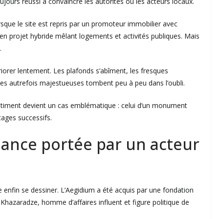
oujours réussi à convaincre les autorités ou les acteurs locaux.
sque le site est repris par un promoteur immobilier avec
 en projet hybride mêlant logements et activités publiques. Mais
.
iorer lentement. Les plafonds s’abîment, les fresques
lles autrefois majestueuses tombent peu à peu dans l’oubli.
bâtiment devient un cas emblématique : celui d’un monument
cages successifs.
sance portée par un acteur
 enfin se dessiner. L’Aegidium a été acquis par une fondation
Khazaradze, homme d’affaires influent et figure politique de