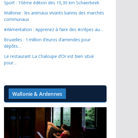
Sport : 10ème édition des 10,30 km Schaerbeek
Wallonie : les animaux vivants bannis des marchés
communaux
#Alimentation : Apprenez à faire des #crêpes au…
Bruxelles : 1 million d’euros d’amendes pour
dépôts…
Le restaurant La Chaloupe d’Or est bien situé
pour…
Wallonie & Ardennes