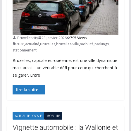
-Bruxellescity
23 janvier 2026
795 Views
2026
,
actualité
,
Bruxelles
,
bruxelles-ville
,
mobilité
,
parkings
,
stationnement
Bruxelles, capitale européenne, est une ville dynamique
mais aussi… un véritable défi pour ceux qui cherchent à
se garer. Entre
lire la suite...
ACTUALITÉ LOCALE
MOBILITÉ
Vignette automobile : la Wallonie et