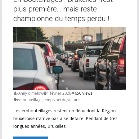
plus première… mais reste
championne du temps perdu !
-Anny dimelow
1 février 2026
650 Views
embouteillage
,
temps perdu
,
voiture
Les embouteillages restent un fléau dont la Région
bruxelloise n’arrive pas à se défaire. Pendant de très
longues années, Bruxelles