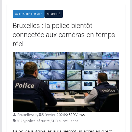
ACTUALITÉ LOCALE
MOBILITÉ
Bruxelles : la police bientôt
connectée aux caméras en temps
réel
-Bruxellescity
5 février 2026
629 Views
2026
,
police
,
sécurité
,
STIB
,
surveillance
La police à Bruxelles aura bientôt un accès en direct