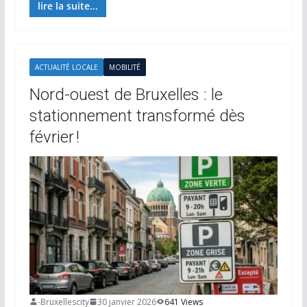
lire la suite...
ACTUALITÉ LOCALE
MOBILITÉ
Nord-ouest de Bruxelles : le
stationnement transformé dès
février !
-Bruxellescity
30 janvier 2026
641 Views