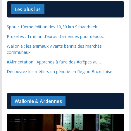
Les plus lus
Sport : 10ème édition des 10,30 km Schaerbeek
Bruxelles : 1 million d’euros d’amendes pour dépôts…
Wallonie : les animaux vivants bannis des marchés
communaux
#Alimentation : Apprenez à faire des #crêpes au…
Découvrez les métiers en pénurie en Région Bruxelloise
Wallonie & Ardennes