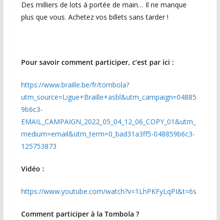
Des milliers de lots à portée de main… Il ne manque
plus que vous. Achetez vos billets sans tarder !
Pour savoir comment participer, c’est par ici :
https://www.braille.be/fr/tombola?
utm_source=Ligue+Braille+asbl&utm_campaign=04885
9b6c3-
EMAIL_CAMPAIGN_2022_05_04_12_06_COPY_01&utm_
medium=email&utm_term=0_bad31a3ff5-048859b6c3-
125753873
Vidéo :
https://www.youtube.com/watch?v=1LhPKFyLqPI&t=6s
Comment participer à la Tombola ?