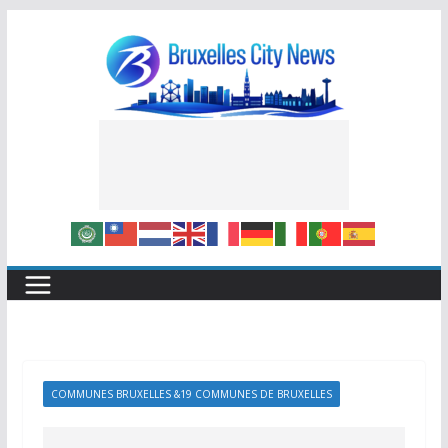
Skip
to
content
COMMUNES BRUXELLES &19 COMMUNES DE BRUXELLES