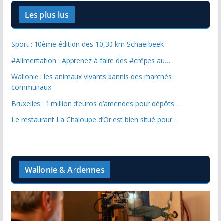
Les plus lus
Sport : 10ème édition des 10,30 km Schaerbeek
#Alimentation : Apprenez à faire des #crêpes au…
Wallonie : les animaux vivants bannis des marchés
communaux
Bruxelles : 1 million d’euros d’amendes pour dépôts…
Le restaurant La Chaloupe d’Or est bien situé pour…
Wallonie & Ardennes