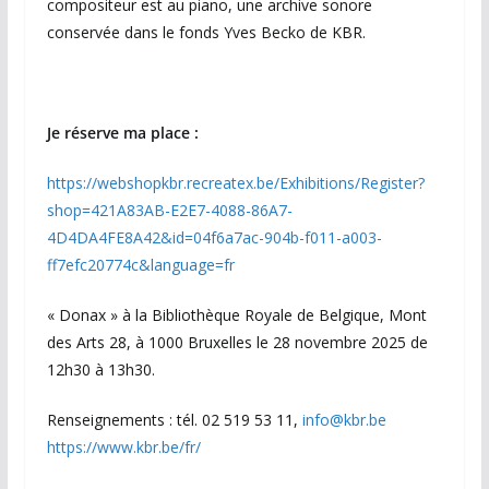
compositeur est au piano, une archive sonore
conservée dans le fonds Yves Becko de KBR.
Je réserve ma place :
https://webshopkbr.recreatex.be/Exhibitions/Register?
shop=421A83AB-E2E7-4088-86A7-
4D4DA4FE8A42&id=04f6a7ac-904b-f011-a003-
ff7efc20774c&language=fr
« Donax » à la Bibliothèque Royale de Belgique, Mont
des Arts 28, à 1000 Bruxelles le 28 novembre 2025 de
12h30 à 13h30.
Renseignements : tél. 02 519 53 11,
info@kbr.be
https://www.kbr.be/fr/