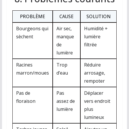
PROBLÈME
CAUSE
SOLUTION
Bourgeons qui
Air sec,
Humidité +
sèchent
manque
lumière
de
filtrée
lumière
Racines
Trop
Réduire
marron/moues
d’eau
arrosage,
rempoter
Pas de
Pas
Déplacer
floraison
assez de
vers endroit
lumière
plus
lumineux