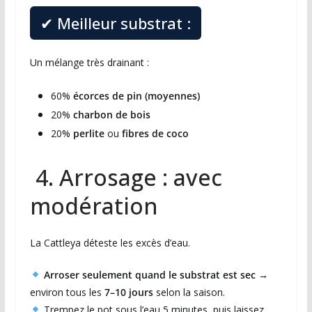
✔ Meilleur substrat :
Un mélange très drainant :
60%
écorces de pin (moyennes)
20%
charbon de bois
20%
perlite
ou
fibres de coco
4. Arrosage : avec
modération
La Cattleya déteste les excès d’eau.
Arroser seulement quand le substrat est sec
→
environ tous les
7–10 jours
selon la saison.
Trempez le pot sous l’eau 5 minutes, puis laissez