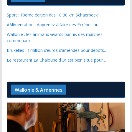
Sport : 10ème édition des 10,30 km Schaerbeek
#Alimentation : Apprenez à faire des #crêpes au…
Wallonie : les animaux vivants bannis des marchés
communaux
Bruxelles : 1 million d’euros d’amendes pour dépôts…
Le restaurant La Chaloupe d’Or est bien situé pour…
Wallonie & Ardennes