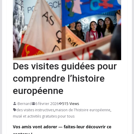
Des visites guidées pour
comprendre l’histoire
européenne
-Bernard
6 février 2026
515 Views
des visites instructives
,
maison de l'histoire européenne
,
musé et activités gratuites pour tous
Vos amis vont adorer — faites-leur découvrir ce