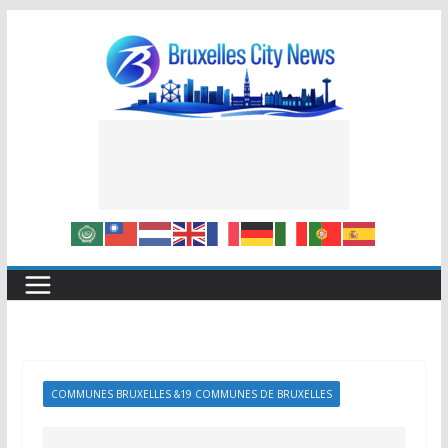
Skip
to
content
COMMUNES BRUXELLES &19 COMMUNES DE BRUXELLES