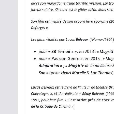
alors son majordome d’une terrible mission. Lui t
juteux salaire. Skender est le gibier idéal. Mais ri
Son film est inspiré de son propre livre éponyme
(20
Deforges »
.
Les films réalisés par
Lucas Belvaux
(°
Namur
/1961
pour
« 38 Témoins »
, en 2013 :
« Magritt
pour
« Pas son Genre »
, en 2015 :
« Magr
Adaptation »
,
« Magritte de la meilleure 
Son »
(pour
Henri Morelle
&
Luc Thomas
)
Lucas Belvaux
est le
frère de l’auteur de théâtre
Br
Chevetogne »
, et
du réalisateur
Rémy Belvaux
(1966
1992,
pour leur film
« C’est arrivé près de chez v
de la Critique de Cinéma »
).