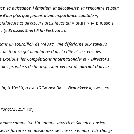
ance, la puissance, l’émotion, la découverte, la rencontre et pour
rd’hui plus que jamais d’une importance capitale »
,
fondateurs et directeurs artistiques du
« BRIFF »
(
« BRussels
 »
(
« Brussels Short Film Festival »
).
dans un tourbillon de
‘7è Art’
. une déferlante aux
saveurs
t de tout ce qui bouillonne dans la tête et le cœur des
 exotique, les
Compétitions ‘Internationale’
et
« Director’s
 plus grand.e.s de la profession, venant
de partout dans le
uin
, à 19h30,
à l’
« UGC-place De Brouckère »
, avec,
en
France
/2025/110′).
 homme comme lui. Un homme sans rien. Skender, ancien
 veuve fortunée et passionnée de chasse, s’ennuie. Elle charge