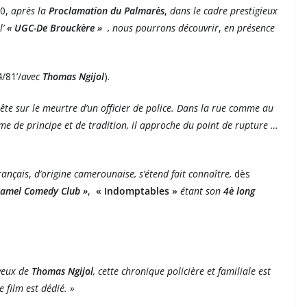
30,
après la
Proclamation du Palmarès
,
dans le cadre prestigieux
l’
« UGC-De Brouckère »
,
nous pourrons découvrir
,
en présence
/81’/
avec
Thomas Ngijol
).
ête sur le meurtre d’un officier de police. Dans la rue comme au
mme de principe et de tradition, il approche du point de rupture …
rançais
,
d’origine camerounaise, s’étend fait connaître,
dès
Jamel Comedy Club »
,
« Indomptables »
étant son
4è long
 yeux de
Thomas Ngijol
, cette chronique policière et familiale est
 film est dédié. »