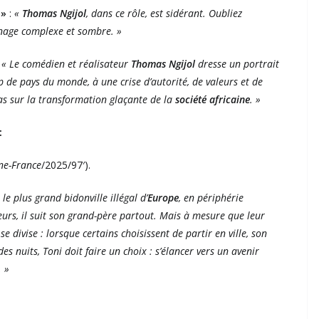
 »
:
«
Thomas Ngijol
, dans ce rôle, est sidérant. Oubliez
onnage complexe et sombre. »
« Le comédien et réalisateur
Thomas Ngijol
dresse un portrait
de pays du monde, à une crise d’autorité, de valeurs et de
as sur la transformation glaçante de la
société africaine
. »
:
ne-France
/2025/97′).
e plus grand bidonville illégal d’
Europe
, en périphérie
lleurs, il suit son grand-père partout. Mais à mesure que leur
se divise : lorsque certains choisissent de partir en ville, son
 des nuits, Toni doit faire un choix : s’élancer vers un avenir
 »