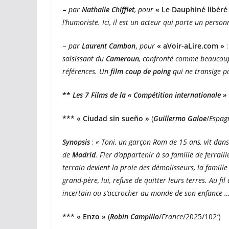
–
par
Nathalie Chifflet
, pour
« Le Dauphiné libéré
l’humoriste. Ici, il est un acteur qui porte un pers
–
par
Laurent Cambon
,
pour
« aVoir-aLire.com »
:
saisissant du
Cameroun
, confronté comme beaucoup 
références. Un
film coup de poing
qui ne transige p
**
Les 7
Films de la « Compétition internationale »
***
« Ciudad sin sueño »
(
Guillermo Galoe
/
Espag
Synopsis
:
« Toni, un garçon Rom de 15 ans, vit dans l
de
Madrid
. Fier d’appartenir à sa famille de ferrai
terrain devient la proie des démolisseurs, la famille 
grand-père, lui, refuse de quitter leurs terres. Au fil
incertain ou s’accrocher au monde de son enfance …
*** « Enzo »
(
Robin Campillo
/
France
/2025/102′)