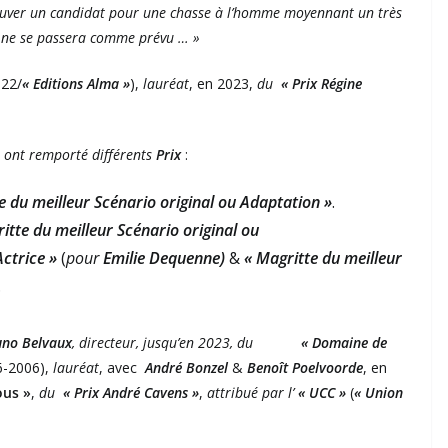
rouver un candidat pour une chasse à l’homme moyennant un très
en ne se passera comme prévu … »
22/
« Editions
Alma »
),
lauréat
, en 2023,
du
« Prix Régine
)
ont remporté différents
Prix
:
e du meilleur Scénario original ou Adaptation »
.
itte du meilleur Scénario original ou
Actrice »
(
pour
Emilie Dequenne)
&
« Magritte du meilleur
.
uno
Belvaux
, directeur, jusqu’en 2023, du
« Domaine de
-2006),
lauréat
, avec
André Bonzel
&
Benoît Poelvoorde
, en
ous »
,
du
« Prix André Cavens »
,
attribué par l’
« UCC »
(
« Union