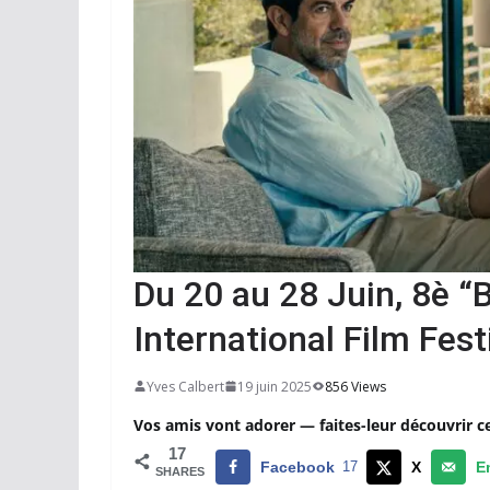
Du 20 au 28 Juin, 8è “
International Film Fest
Yves Calbert
19 juin 2025
856 Views
Vos amis vont adorer — faites-leur découvrir c
17
Facebook
17
X
E
SHARES