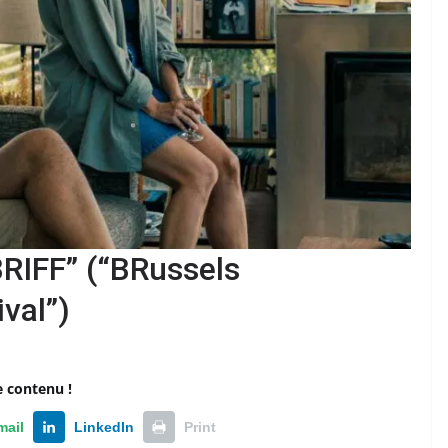
BRIFF” (“BRussels
ival”)
e contenu !
mail
LinkedIn
Print