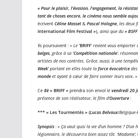
« Pour le plaisir, l’évasion, l’engagement, la résist
tant de choses encore, le cinéma nous semble aujou
écrivent
Céline Masset
&
Pascal Hologne
,
les deux 
International Film Festival »
),
ainsi que du
« BSFF
Ils poursuivent :
« Le
‘BRIFF’
revient vous emporter 
belges
, grâce à sa
‘Compétition nationale’
, résonnan
artistes de nos contrées. Grâce, aussi, à une tempête
Week’
portant en elles toute la
force évocatrice
des
monde
et ayant à cœur de faire sonner leurs voix. »
Ce
8è
« BRIFF »
prendra son envol
le
vendredi 20 j
présence de son réalisateur, le film d’
Ouverture
:
***
« Les Tourmentés » (
Lucas Belvaux
/
Belgique-
Synopsis
:
« Ça vaut quoi la vie d’un homme ? D’un
légionnaire, le découvrira bien assez tôt. ‘Madame’,