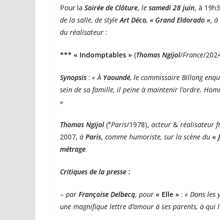
Pour la
Soirée de Clôture
,
le
samedi 28 juin
, à 19h
de la salle, de style
Art Déco
,
« Grand Eldorado »
,
à 
du réalisateur
:
*** « Indomptables »
(
Thomas Ngijol
/
France
/2024
Synopsis
:
« À
Yaoundé
, le commissaire Billong enqu
sein de sa famille, il peine à maintenir l’ordre. Ho
»
Thomas Ngijol
(°
Paris
/1978),
acteur
&
réalisateur f
2007,
à
Paris
,
comme humoriste, sur la scène du
«
métrage
.
Critiques de la presse
:
–
par
Françoise Delbecq
,
pour
« Elle »
:
« Dans les
une magnifique lettre d’amour à ses parents, à qui le