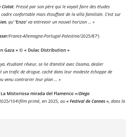
 Ciotat
. Pressé par son père qui le voyait faire des études
adre confortable mais étouffant de la villa familiale. C’est sur
ien
, qu’
‘Enzo’
va entrevoir un nouvel horizon … »
sser
/
France-Allemagne-Portugal-Palestine
/2025/87′)
n Gaza » © « Dulac Distribution »
ya, étudiant rêveur, se lie d’amitié avec Osama, dealer
t un trafic de drogue, caché dans leur modeste échoppe de
mpu venu contrarier leur plan … »
 La Mistoriosa mirada del Flamenco »
/
Diego
2025/104’/
film primé
, en 2025,
au
« Festival de Cannes »
,
dans la