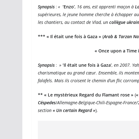
Synopsis
:
«
‘Enzo’
, 16 ans, est apprenti maçon à
La
supérieures, le jeune homme cherche à échapper au c
les chantiers, au contact de Vlad, un
collègue ukrain
*** « Il était une fois à Gaza »
(
Arab & Tarzan Na
« Once upon a Time i
Synopsis
:
»
‘Il était une fois à Gaza’
, en 2007. Yah
charismatique au grand cœur. Ensemble, ils monten
falafels. Mais ils croisent le chemin d’un flic corro
** « Le mystérieux Regard du Flamant rose »
(
«
Céspedes
/
Allemagne-Belgique-Chili-Espagne-France
/
section
« Un certain
Regard »
).