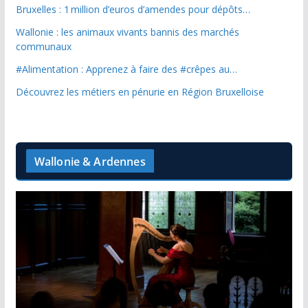
Bruxelles : 1 million d’euros d’amendes pour dépôts…
Wallonie : les animaux vivants bannis des marchés
communaux
#Alimentation : Apprenez à faire des #crêpes au…
Découvrez les métiers en pénurie en Région Bruxelloise
Wallonie & Ardennes