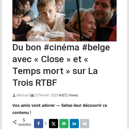
Du bon #cinéma #belge
avec « Close » et «
Temps mort » sur La
Trois RTBF
-Bernard
23 février 2025
872 Views
Vos amis vont adorer — faites-leur découvrir ce
contenu !
5
5
SHARES