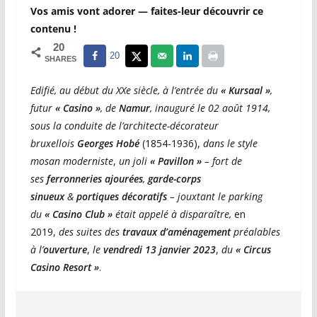
Vos amis vont adorer — faites-leur découvrir ce
contenu !
20
20
SHARES
Edifié, au début du XXe siècle, à l’entrée du
« Kursaal »
,
futur
« Casino »
,
de
Namur
, inauguré le 02 août 1914,
sous la conduite de l’architecte-décorateur
bruxellois
Georges Hobé
(1854-1936),
dans le style
mosan moderniste
,
un joli
« Pavillon »
– fort de
ses
ferronneries ajourées
,
garde-corps
sinueux
&
portiques décoratifs
– jouxtant le parking
du
« Casino Club »
était appelé à disparaître,
en
2019,
des suites des
travaux d’aménagement
préalables
à l’
ouverture
,
le
vendredi 13 janvier 2023
,
du
« Circus
Casino Resort »
.