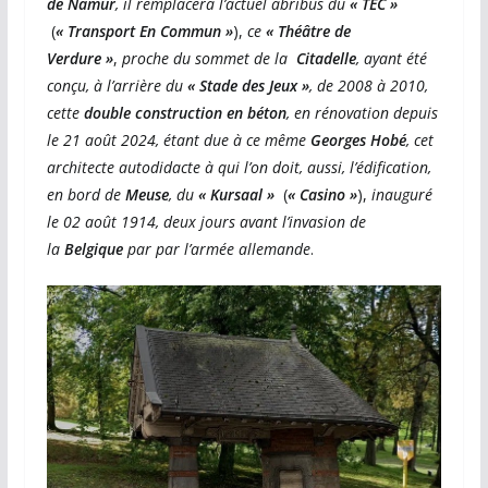
de Namur
, il remplacera l’actuel abribus du
« TEC »
(
« Transport En Commun »
),
ce
« Théâtre de
Verdure »
,
proche du sommet de la
Citadelle
, ayant été
conçu, à l’arrière du
« Stade des Jeux »
, de 2008 à 2010,
cette
double construction en béton
, en rénovation depuis
le 21 août 2024, étant due à ce même
Georges Hobé
, cet
architecte autodidacte à qui l’on doit, aussi, l’édification,
en bord de
Meuse
, du
« Kursaal »
(
« Casino »
),
inauguré
le 02 août 1914, deux jours avant l’invasion de
la
Belgique
par par l’armée allemande
.