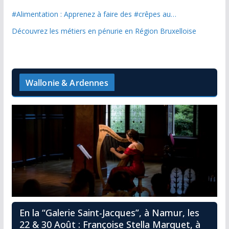
#Alimentation : Apprenez à faire des #crêpes au…
Découvrez les métiers en pénurie en Région Bruxelloise
Wallonie & Ardennes
En la “Galerie Saint-Jacques”, à Namur, les
22 & 30 Août : Françoise Stella Marquet, à