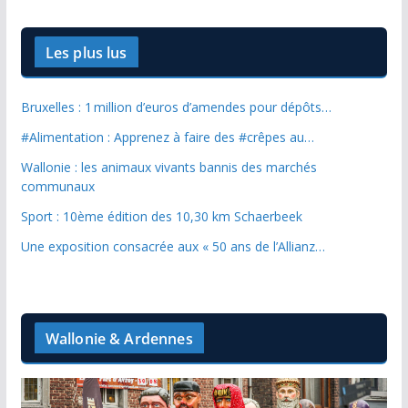
Les plus lus
Bruxelles : 1 million d’euros d’amendes pour dépôts…
#Alimentation : Apprenez à faire des #crêpes au…
Wallonie : les animaux vivants bannis des marchés
communaux
Sport : 10ème édition des 10,30 km Schaerbeek
Une exposition consacrée aux « 50 ans de l’Allianz…
Wallonie & Ardennes