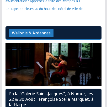
#Alimentation : Apprenez à faire des #crêpes au…
Le Tapis de Fleurs vu du haut de l’Hôtel de Ville de…
Wallonie & Ardennes
En la “Galerie Saint-Jacques”, à Namur, les
22 & 30 Août : Françoise Stella Marquet, à
la Harpe