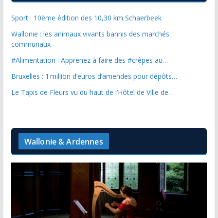
Sport : 10ème édition des 10,30 km Schaerbeek
Wallonie : les animaux vivants bannis des marchés
communaux
#Alimentation : Apprenez à faire des #crêpes au…
Bruxelles : 1 million d’euros d’amendes pour dépôts…
Le Tapis de Fleurs vu du haut de l’Hôtel de Ville de…
Wallonie & Ardennes