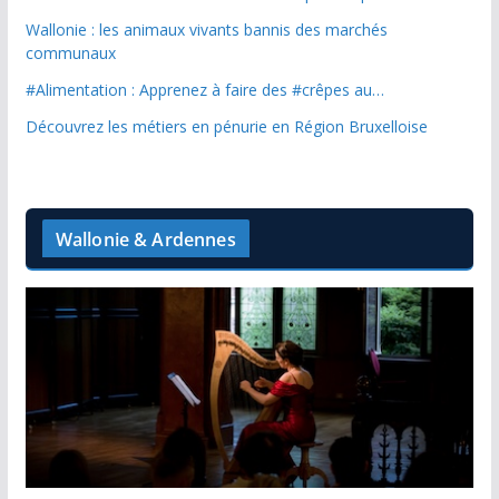
Wallonie : les animaux vivants bannis des marchés
communaux
#Alimentation : Apprenez à faire des #crêpes au…
Découvrez les métiers en pénurie en Région Bruxelloise
Wallonie & Ardennes