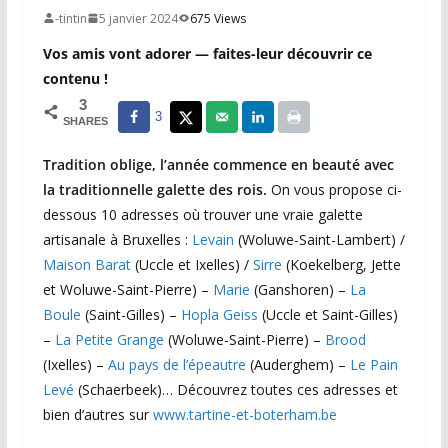
-tintin
5 janvier 2024
675 Views
Vos amis vont adorer — faites-leur découvrir ce
contenu !
3
3
SHARES
Tradition oblige, l’année commence en beauté avec
la traditionnelle galette des rois.
On vous propose ci-
dessous 10 adresses où trouver une vraie galette
artisanale à Bruxelles :
Levain
(Woluwe-Saint-Lambert) /
Maison Barat
(Uccle et Ixelles) /
Sirre
(Koekelberg, Jette
et Woluwe-Saint-Pierre) –
Marie
(Ganshoren) –
La
Boule
(Saint-Gilles) –
Hopla Geiss
(Uccle et Saint-Gilles)
–
La Petite Grange
(Woluwe-Saint-Pierre) –
Brood
(Ixelles) –
Au pays de l’épeautre
(Auderghem) –
Le Pain
Levé
(Schaerbeek)… Découvrez toutes ces adresses et
bien d’autres sur
www.tartine-et-boterham.be