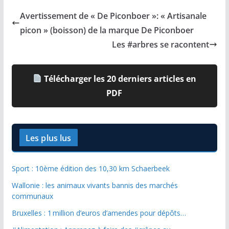
Avertissement de « De Piconboer »: « Artisanale
picon » (boisson) de la marque De Piconboer
Les #arbres se racontent
Télécharger les 20 derniers articles en
PDF
Les plus lus
Sport : 10ème édition des 10,30 km Schaerbeek
Wallonie : les animaux vivants bannis des marchés
communaux
Bruxelles : 1 million d’euros d’amendes pour dépôts…