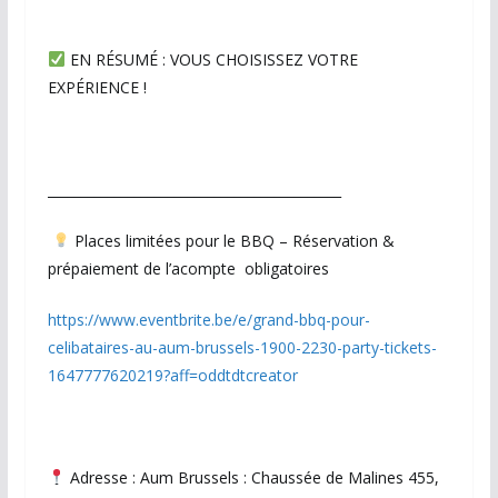
EN RÉSUMÉ : VOUS CHOISISSEZ VOTRE
EXPÉRIENCE !
____________________________________________
Places limitées pour le BBQ – Réservation &
prépaiement de l’acompte obligatoires
https://www.eventbrite.be/e/grand-bbq-pour-
celibataires-au-aum-brussels-1900-2230-party-tickets-
1647777620219?aff=oddtdtcreator
Adresse : Aum Brussels : Chaussée de Malines 455,