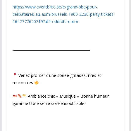
https://www.eventbrite.be/e/grand-bbq-pour-
celibataires-au-aum-brussels-1900-2230-party-tickets-
1647777620219?aff=oddtdtcreator
____________________________________________
Venez profiter d’une soirée grillades, rires et
rencontres
Ambiance chic – Musique – Bonne humeur
garantie ! Une seule soirée inoubliable !
____________________________________________