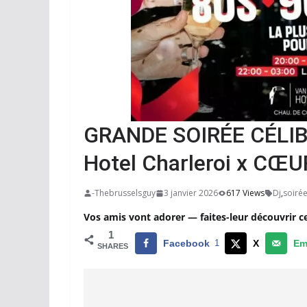
GRANDE SOIRÉE CÉLIBA
Hotel Charleroi x CŒ
-Thebrusselsguy
3 janvier 2026
617 Views
Dj
,
soiré
Vos amis vont adorer — faites-leur découvrir c
1
Facebook
1
X
Em
SHARES