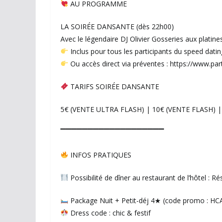
AU PROGRAMME
LA SOIRÉE DANSANTE (dès 22h00)
Avec le légendaire DJ Olivier Gosseries aux platin
Inclus pour tous les participants du speed datin
Ou accès direct via préventes : https://www.pa
TARIFS SOIRÉE DANSANTE
5€ (VENTE ULTRA FLASH) | 10€ (VENTE FLASH) | 
▔▔▔▔▔▔▔▔▔▔▔▔▔▔▔▔▔▔▔
INFOS PRATIQUES
Possibilité de dîner au restaurant de l’hôtel : R
Package Nuit + Petit-déj 4★ (code promo :
Dress code : chic & festif