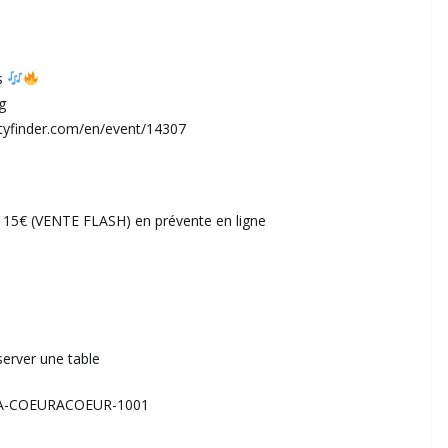
es
g
rtyfinder.com/en/event/14307
15€ (VENTE FLASH) en prévente en ligne
éserver une table
 HCA-COEURACOEUR-1001