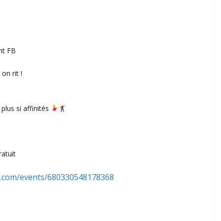
nt FB
on rit !
plus si affinités
ratuit
k.com/events/680330548178368