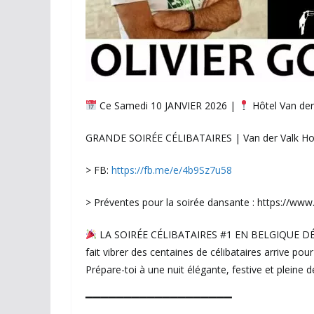
Ce Samedi 10 JANVIER 2026 |
Hôtel Van der 
GRANDE SOIRÉE CÉLIBATAIRES | Van der Valk Hot
> FB:
https://fb.me/e/4b9Sz7u58
> Préventes pour la soirée dansante : https://ww
LA SOIRÉE CÉLIBATAIRES #1 EN BELGIQUE 
fait vibrer des centaines de célibataires arrive pour
Prépare-toi à une nuit élégante, festive et pleine 
▔▔▔▔▔▔▔▔▔▔▔▔▔▔▔▔▔▔▔