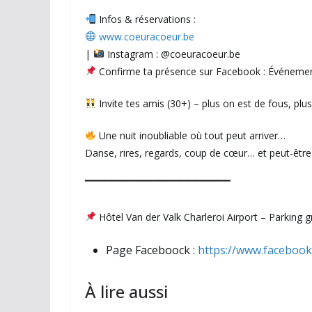
Infos & réservations :
www.coeuracoeur.be
|
Instagram : @coeuracoeur.be
Confirme ta présence sur Facebook : Événeme
Invite tes amis (30+) – plus on est de fous, plus 
Une nuit inoubliable où tout peut arriver…
Danse, rires, regards, coup de cœur… et peut-être 
▔▔▔▔▔▔▔▔▔▔▔▔▔▔▔▔▔▔▔
Hôtel Van der Valk Charleroi Airport – Parking g
Page Faceboock :
https://www.faceboo
À lire aussi