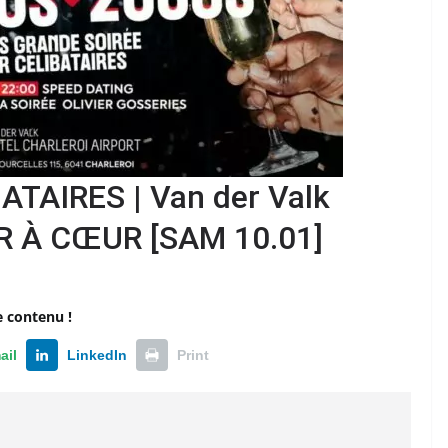
TAIRES | Van der Valk
UR À CŒUR [SAM 10.01]
e
e contenu !
ail
LinkedIn
Print