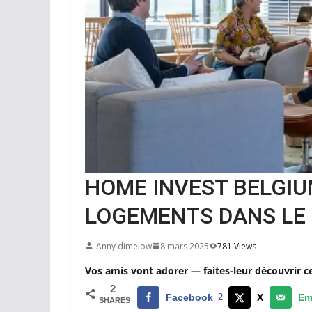
HOME INVEST BELGIU
LOGEMENTS DANS LE
-Anny dimelow
8 mars 2025
781 Views
Vos amis vont adorer — faites-leur découvrir c
2
Facebook
2
X
Em
SHARES