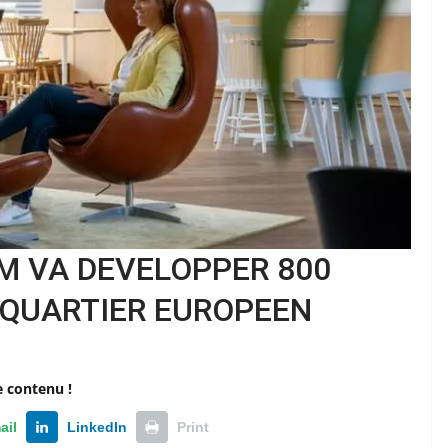
M VA DEVELOPPER 800
 QUARTIER EUROPEEN
e contenu !
ail
LinkedIn
Print