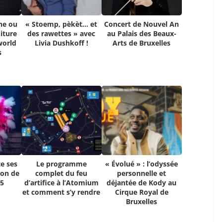
ne ou
« Stoemp, pèkèt… et
Concert de Nouvel An
iture
des rawettes » avec
au Palais des Beaux-
world
Livia Dushkoff !
Arts de Bruxelles
s
e ses
Le programme
« Évolué » : l’odyssée
ion de
complet du feu
personnelle et
25
d’artifice à l’Atomium
déjantée de Kody au
et comment s’y rendre
Cirque Royal de
Bruxelles