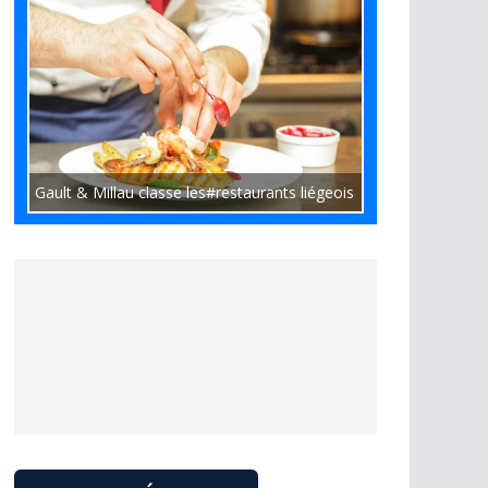
Gault & Millau classe les#restaurants liégeois