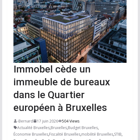
Immobel cède un
immeuble de bureaux
dans le Quartier
européen à Bruxelles
-Bernard
17 juin 2026
504 Views
Actualité Bruxelles
,
Bruxelles
,
Budget Bruxelles
,
Économie Bruxelles
,
Fiscalité Bruxelles
,
mobilité Bruxelles
,
STIB
,