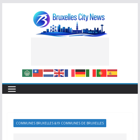
Skip
to
content
COMMUNES BRUXELLES &19 COMMUNES DE BRUXELLES