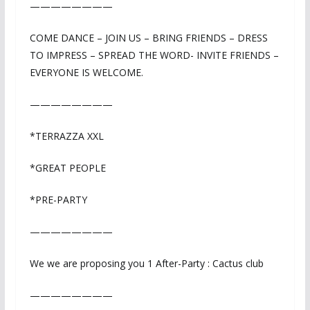
————————
COME DANCE – JOIN US – BRING FRIENDS – DRESS
TO IMPRESS – SPREAD THE WORD- INVITE FRIENDS –
EVERYONE IS WELCOME.
————————
*TERRAZZA XXL
*GREAT PEOPLE
*PRE-PARTY
————————
We we are proposing you 1 After-Party : Cactus club
————————