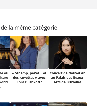
s de la même catégorie
ne ou
« Stoemp, pèkèt… et
Concert de Nouvel An
iture
des rawettes » avec
au Palais des Beaux-
world
Livia Dushkoff !
Arts de Bruxelles
s