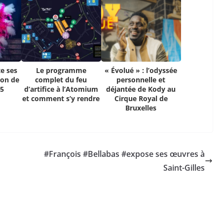
e ses
Le programme
« Évolué » : l’odyssée
ion de
complet du feu
personnelle et
25
d’artifice à l’Atomium
déjantée de Kody au
et comment s’y rendre
Cirque Royal de
Bruxelles
#François #Bellabas #expose ses œuvres à
Saint-Gilles