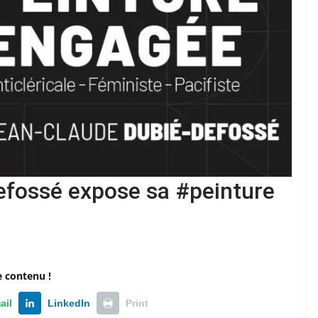
fossé expose sa #peinture
e contenu !
ail
LinkedIn
Print