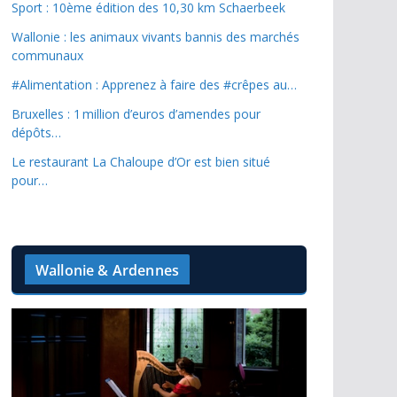
Sport : 10ème édition des 10,30 km Schaerbeek
Wallonie : les animaux vivants bannis des marchés
communaux
#Alimentation : Apprenez à faire des #crêpes au…
Bruxelles : 1 million d’euros d’amendes pour
dépôts…
Le restaurant La Chaloupe d’Or est bien situé
pour…
Wallonie & Ardennes