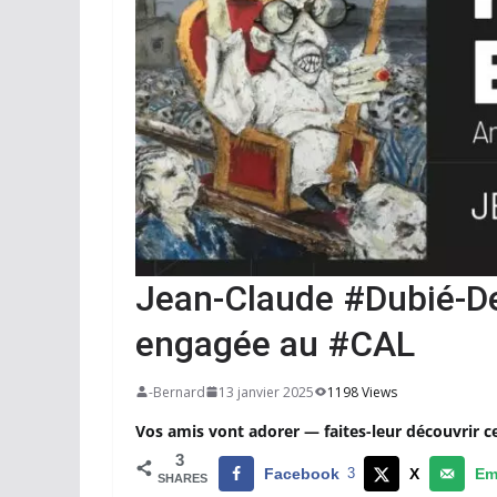
Jean-Claude #Dubié-De
engagée au #CAL
-Bernard
13 janvier 2025
1198 Views
Vos amis vont adorer — faites-leur découvrir c
3
Facebook
3
X
Em
SHARES