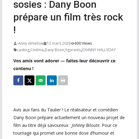
sosies : Dany Boon
prépare un film très rock
!
-Anny dimelow
12 mars 2026
600 Views
casting
,
Cinéma
,
Dany Boon
,
figurants
,
JOHNNY HALLYDAY
Vos amis vont adorer — faites-leur découvrir ce
contenu !
Avis aux fans du Taulier ! Le réalisateur et comédien
Dany Boon prépare actuellement un nouveau projet de
film au titre déjà savoureux :
Johnny Biloute
. Pour ce
tournage qui promet une bonne dose d’humour et