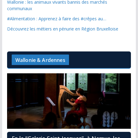
Wallonie : les animaux vivants bannis des marchés
communaux
#Alimentation : Apprenez à faire des #crêpes au…
Découvrez les métiers en pénurie en Région Bruxelloise
Wallonie & Ardennes