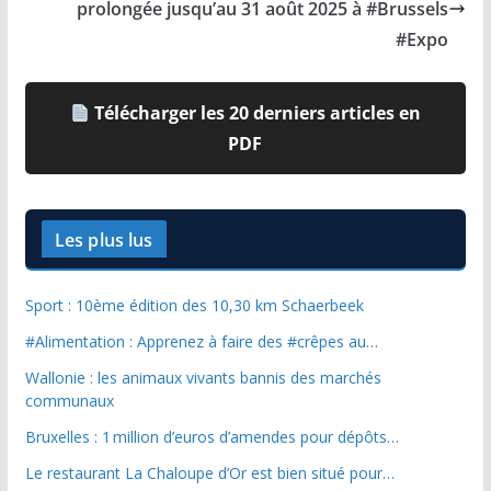
prolongée jusqu’au 31 août 2025 à #Brussels
#Expo
Télécharger les 20 derniers articles en
PDF
Les plus lus
Sport : 10ème édition des 10,30 km Schaerbeek
#Alimentation : Apprenez à faire des #crêpes au…
Wallonie : les animaux vivants bannis des marchés
communaux
Bruxelles : 1 million d’euros d’amendes pour dépôts…
Le restaurant La Chaloupe d’Or est bien situé pour…